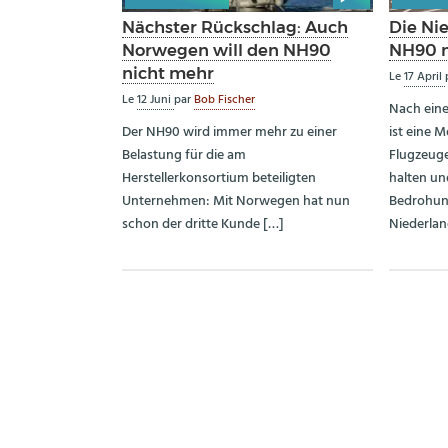
Nächster Rückschlag: Auch
Die Ni
Norwegen will den NH90
NH90 
nicht mehr
Le
17 April
Le
12 Juni
par
Bob Fischer
Nach ein
Der NH90 wird immer mehr zu einer
ist eine M
Belastung für die am
Flugzeuge
Herstellerkonsortium beteiligten
halten un
Unternehmen: Mit Norwegen hat nun
Bedrohun
schon der dritte Kunde […]
Niederlan