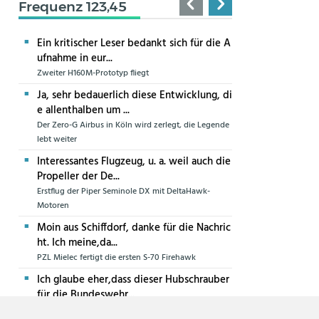
Frequenz 123,45
Ein kritischer Leser bedankt sich für die A
ufnahme in eur...
Zweiter H160M-Prototyp fliegt
Ja, sehr bedauerlich diese Entwicklung, di
e allenthalben um ...
Der Zero-G Airbus in Köln wird zerlegt, die Legende
lebt weiter
Interessantes Flugzeug, u. a. weil auch die
Propeller der De...
Erstflug der Piper Seminole DX mit DeltaHawk-
Motoren
Moin aus Schiffdorf, danke für die Nachric
ht. Ich meine,da...
PZL Mielec fertigt die ersten S-70 Firehawk
Ich glaube eher,dass dieser Hubschrauber
für die Bundeswehr...
Die erste CH-47F für die Luftwaffe ist in Produktion