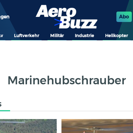
ngen
Abo
Av
Luftverkehr
Militär
Industrie
Helikopter
Marinehubschrauber
s