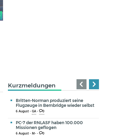
0
Kurzmeldungen
Britten-Norman produziert seine
Flugzeuge in Bembridge wieder selbst
6 August -
GA
-
0
PC-7 der RNLASF haben 100.000
Missionen geflogen
6 August -
M-
-
0