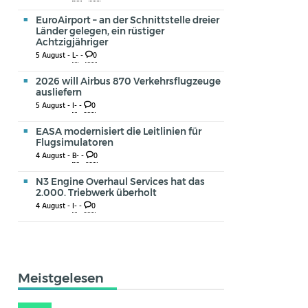
EuroAirport – an der Schnittstelle dreier
Länder gelegen, ein rüstiger
Achtzigjähriger
5 August -
L-
-
0
2026 will Airbus 870 Verkehrsflugzeuge
ausliefern
5 August -
I-
-
0
EASA modernisiert die Leitlinien für
Flugsimulatoren
4 August -
B-
-
0
N3 Engine Overhaul Services hat das
2.000. Triebwerk überholt
4 August -
I-
-
0
Meistgelesen