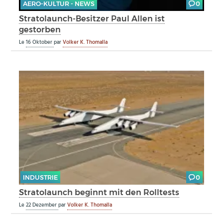
AERO-KULTUR - NEWS
0
Stratolaunch-Besitzer Paul Allen ist
gestorben
Le
16 Oktober
par
Volker K. Thomalla
INDUSTRIE
0
Stratolaunch beginnt mit den Rolltests
Le
22 Dezember
par
Volker K. Thomalla