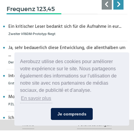
Frequenz 123,45
Ein kritischer Leser bedankt sich für die Aufnahme in eur...
Zweiter H160M-Prototyp fliegt
Ja, sehr bedauerlich diese Entwicklung, die allenthalben um
...
Aerobuzz utilise des cookies pour améliorer
Der Zero-G Airbus in Köln wird zerlegt, die Legende lebt weiter
votre expérience sur le site. Nous partageons
Interessantes Flugzeug, u. a. weil auch die Propeller der De...
également des informations sur l'utilisation de
Erstflug der Piper Seminole DX mit DeltaHawk-Motoren
notre site avec nos partenaires de médias
sociaux, de publicité et d'analyse.
Moin aus Schiffdorf, danke für die Nachricht. Ich meine,da...
En savoir plus
PZL Mielec fertigt die ersten S-70 Firehawk
Je comprends
Ich glaube eher,dass dieser Hubschrauber für die Bundeswe
News
Veranstaltungen
hr...
Die erste CH-47F für die Luftwaffe ist in Produktion