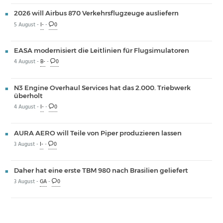
2026 will Airbus 870 Verkehrsflugzeuge ausliefern
5 August -
I-
-
0
EASA modernisiert die Leitlinien für Flugsimulatoren
4 August -
B-
-
0
N3 Engine Overhaul Services hat das 2.000. Triebwerk
überholt
4 August -
I-
-
0
AURA AERO will Teile von Piper produzieren lassen
3 August -
I-
-
0
Daher hat eine erste TBM 980 nach Brasilien geliefert
3 August -
GA
-
0