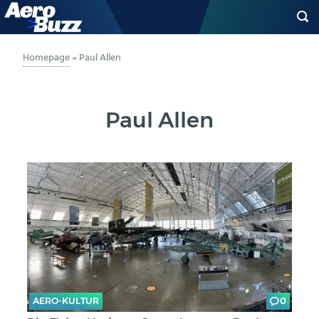
GENERAL AVIATION
Homepage
»
Paul Allen
BIZAV
Paul Allen
LUFTVERKEHR
MILITÄR
INDUSTRIE
HELIKOPTER
BERUFE
AERO-KULTUR
0
AERO-KULTUR