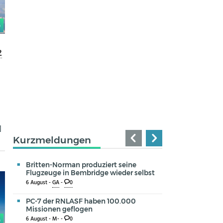
0
2
]
Kurzmeldungen
Britten-Norman produziert seine
Flugzeuge in Bembridge wieder selbst
6 August -
GA
-
0
PC-7 der RNLASF haben 100.000
Missionen geflogen
6 August -
M-
-
0
0