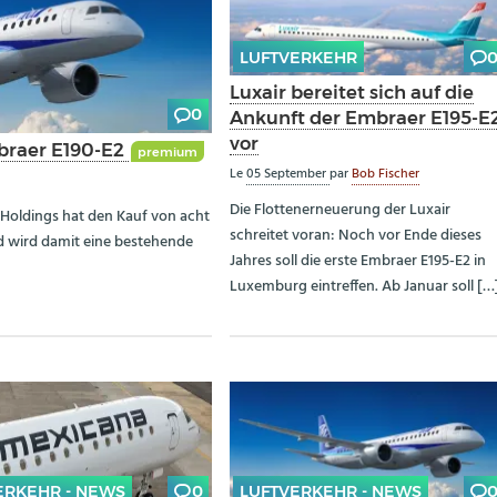
LUFTVERKEHR
Luxair bereitet sich auf die
0
Ankunft der Embraer E195-E
vor
mbraer E190-E2
premium
Le
05 September
par
Bob Fischer
Die Flottenerneuerung der Luxair
Holdings hat den Kauf von acht
schreitet voran: Noch vor Ende dieses
d wird damit eine bestehende
Jahres soll die erste Embraer E195-E2 in
Luxemburg eintreffen. Ab Januar soll […
ERKEHR - NEWS
0
LUFTVERKEHR - NEWS