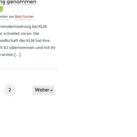
ng genommen
m
ember
par
Bob Fischer
enmodernisierung bei KLM
r schreitet voran: Die
sellschaft der KLM hat ihre
95-E2 übernommen und mit ihr
e ersten […]
2
Weiter »