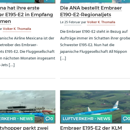
na hat ihre erste
Die ANA bestellt Embraer
r E195-E2 in Empfang
E190-E2-Regionaljets
mmen
Le
25 Februar
par
Volker K. Thomalla
ar
Volker K. Thomalla
Die Embraer E190-E2 steht in Bezug auf
anische Airline Mexicana ist der
Aufträge immer im Schatten ihrer groß
etreiber des Embraer-
Schwester E195-E2. Nun hat die
ts E195-E2. Die Fluggesellschaft
japanische Fluggesellschaft All Nippon
en nächsten Monaten insgesamt
[…]
-Jets […]
ERKEHR - NEWS
0
LUFTVERKEHR - NEWS
tyhopper parkt zwei
Embraer E195-E2 der KLM