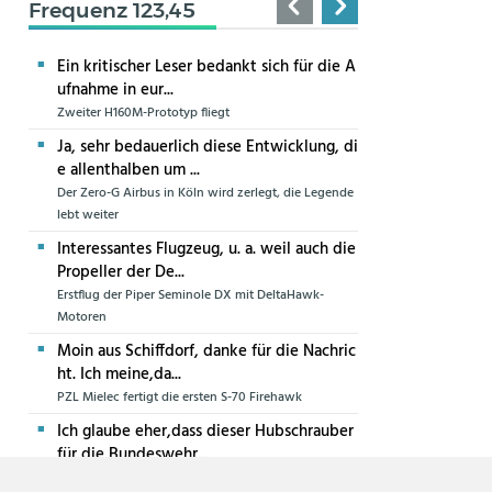
Frequenz 123,45
Ein kritischer Leser bedankt sich für die A
ufnahme in eur...
Zweiter H160M-Prototyp fliegt
Ja, sehr bedauerlich diese Entwicklung, di
e allenthalben um ...
Der Zero-G Airbus in Köln wird zerlegt, die Legende
lebt weiter
Interessantes Flugzeug, u. a. weil auch die
Propeller der De...
Erstflug der Piper Seminole DX mit DeltaHawk-
Motoren
Moin aus Schiffdorf, danke für die Nachric
ht. Ich meine,da...
PZL Mielec fertigt die ersten S-70 Firehawk
Ich glaube eher,dass dieser Hubschrauber
für die Bundeswehr...
Die erste CH-47F für die Luftwaffe ist in Produktion