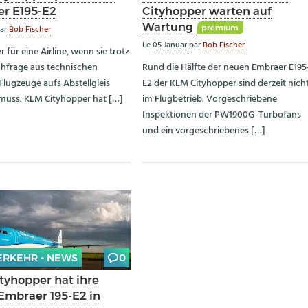
r E195-E2
Cityhopper warten auf
Wartung
premium
ar
Bob Fischer
Le
05 Januar
par
Bob Fischer
er für eine Airline, wenn sie trotz
hfrage aus technischen
Rund die Hälfte der neuen Embraer E195
lugzeuge aufs Abstellgleis
E2 der KLM Cityhopper sind derzeit nich
muss. KLM Cityhopper hat […]
im Flugbetrieb. Vorgeschriebene
Inspektionen der PW1900G-Turbofans
und ein vorgeschriebenes […]
ERKEHR - NEWS
0
tyhopper hat ihre
 Embraer 195-E2 in