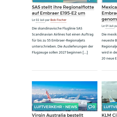
SAS stellt ihre Regionalflotte
Mexica
auf Embraer E195-E2 um
Embrae
geno
Le
02 Juli
par
Bob Fischer
Le
01 Juli
p
Die skandinavische Fluglinie SAS
Scandinavian Airlines hat einen Auftrag
Die mexik
für bis zu 55 Embraer-Regionaljets
neueste B
unterschrieben. Die Auslieferungen der
Regionalje
Flugzeuge sollen 2027 beginnen […]
wird in d
20 neue E
LUFTVERKEHR - NEWS
0
LUFTV
Virgin Australia bestellt
KLM Ci