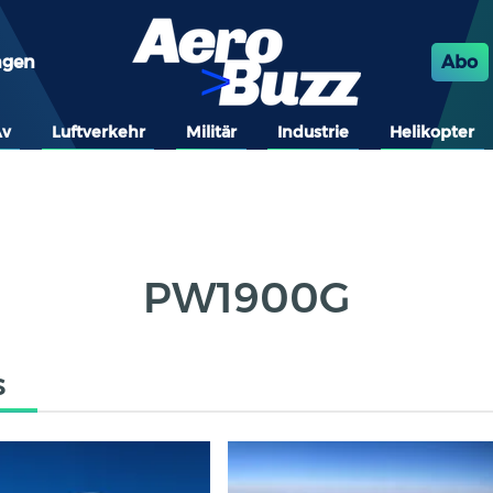
ngen
Abo
Av
Luftverkehr
Militär
Industrie
Helikopter
PW1900G
s