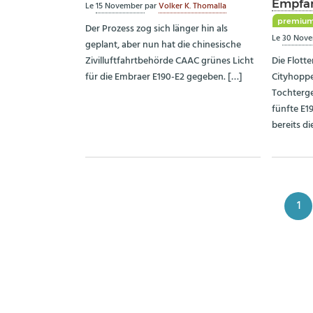
Empfa
Le
15 November
par
Volker K. Thomalla
premiu
Der Prozess zog sich länger hin als
Le
30 Nov
geplant, aber nun hat die chinesische
Zivilluftfahrtbehörde CAAC grünes Licht
Die Flott
für die Embraer E190-E2 gegeben. […]
Cityhoppe
Tochterge
fünfte E1
bereits di
1