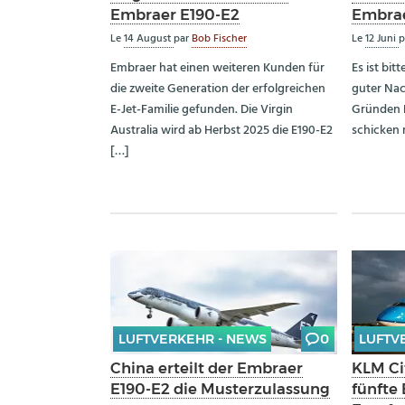
Embraer E190-E2
Embrae
Le
14 August
par
Bob Fischer
Le
12 Juni
p
Embraer hat einen weiteren Kunden für
Es ist bitt
die zweite Generation der erfolgreichen
guter Nac
E-Jet-Familie gefunden. Die Virgin
Gründen F
Australia wird ab Herbst 2025 die E190-E2
schicken 
[…]
LUFTVERKEHR - NEWS
0
LUFTV
China erteilt der Embraer
KLM Ci
E190-E2 die Musterzulassung
fünfte