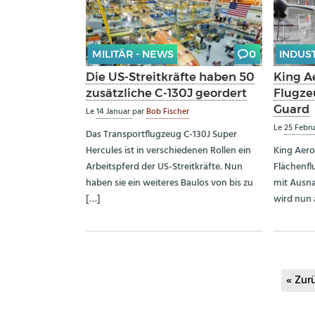
MILITÄR - NEWS
0
INDUS
Die US-Streitkräfte haben 50
King Ae
zusätzliche C-130J geordert
Flugze
Guard
Le
14 Januar
par
Bob Fischer
Le
25 Febr
Das Transportflugzeug C-130J Super
Hercules ist in verschiedenen Rollen ein
King Aero
Arbeitspferd der US-Streitkräfte. Nun
Flächenf
haben sie ein weiteres Baulos von bis zu
mit Ausna
[…]
wird nun 
« Zur