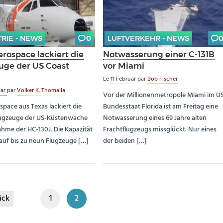
TRIE - NEWS
0
LUFTVERKEHR - NEWS
rospace lackiert die
Notwasserung einer C-131B
uge der US Coast
vor Miami
Le
11 Februar
par
Bob Fischer
uar
par
Volker K. Thomalla
Vor der Millionenmetropole Miami im U
space aus Texas lackiert die
Bundesstaat Florida ist am Freitag eine
lugzeuge der US-Küstenwache
Notwasserung eines 69 Jahre alten
hme der HC-130J. Die Kapazität
Frachtflugzeugs missglückt. Nur eines
auf bis zu neun Flugzeuge […]
der beiden […]
ück
1
2