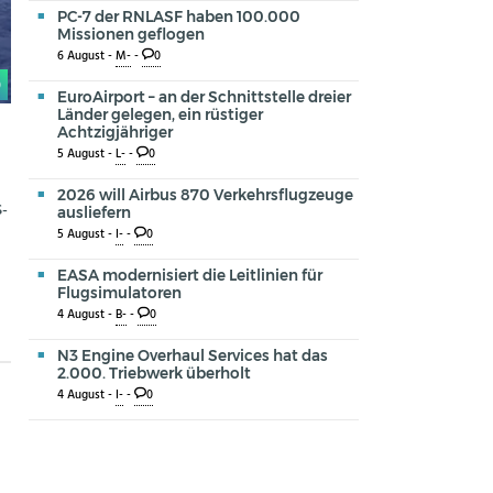
PC-7 der RNLASF haben 100.000
Missionen geflogen
6 August -
M-
-
0
0
EuroAirport – an der Schnittstelle dreier
Länder gelegen, ein rüstiger
Achtzigjähriger
5 August -
L-
-
0
2026 will Airbus 870 Verkehrsflugzeuge
S-
ausliefern
5 August -
I-
-
0
EASA modernisiert die Leitlinien für
Flugsimulatoren
4 August -
B-
-
0
N3 Engine Overhaul Services hat das
2.000. Triebwerk überholt
4 August -
I-
-
0