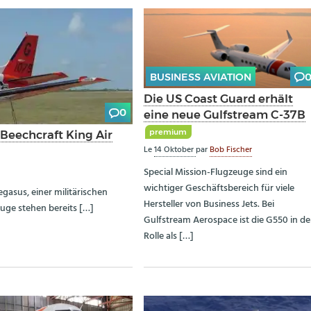
BUSINESS AVIATION
Die US Coast Guard erhält
0
eine neue Gulfstream C-37B
premium
 Beechcraft King Air
Le
14 Oktober
par
Bob Fischer
Special Mission-Flugzeuge sind ein
wichtiger Geschäftsbereich für viele
gasus, einer militärischen
Hersteller von Business Jets. Bei
euge stehen bereits […]
Gulfstream Aerospace ist die G550 in de
Rolle als […]