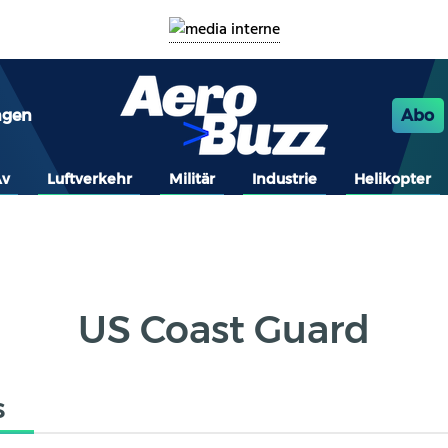
ngen
Abo
Av
Luftverkehr
Militär
Industrie
Helikopter
US Coast Guard
s