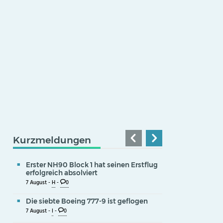
Kurzmeldungen
Erster NH90 Block 1 hat seinen Erstflug
erfolgreich absolviert
7 August -
H
-
0
Die siebte Boeing 777-9 ist geflogen
7 August -
I
-
0