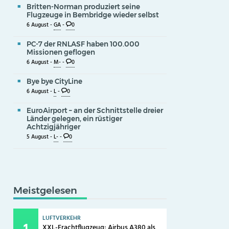
Britten-Norman produziert seine
Flugzeuge in Bembridge wieder selbst
6 August -
GA
-
0
PC-7 der RNLASF haben 100.000
Missionen geflogen
6 August -
M-
-
0
Bye bye CityLine
6 August -
L
-
0
EuroAirport – an der Schnittstelle dreier
Länder gelegen, ein rüstiger
Achtzigjähriger
5 August -
L-
-
0
Meistgelesen
LUFTVERKEHR
XXL-Frachtflugzeug: Airbus A380 als