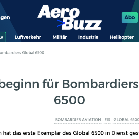
ngen
Abo
Av
Luftverkehr
Militär
Industrie
Helikopter
Bombardiers Global 6500
beginn für Bombardiers
6500
BOMBARDIER AVIATION
-
EIS
-
GLOBAL 650
 hat das erste Exemplar des Global 6500 in Dienst gest