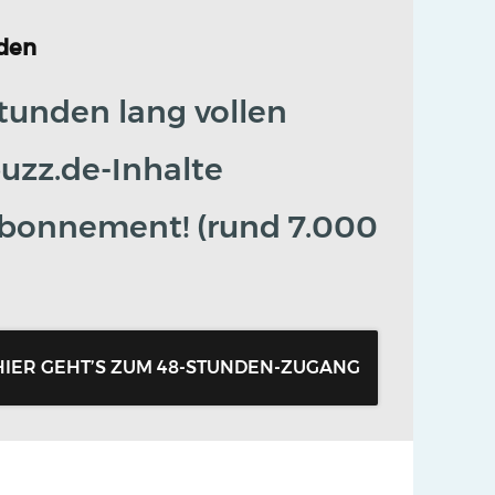
den
tunden lang vollen
buzz.de-Inhalte
onnement! (rund 7.000
HIER GEHT’S ZUM 48-STUNDEN-ZUGANG