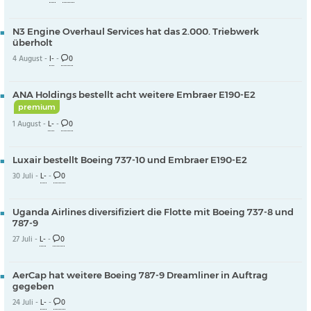
N3 Engine Overhaul Services hat das 2.000. Triebwerk
überholt
4 August -
I-
-
0
ANA Holdings bestellt acht weitere Embraer E190-E2
premium
1 August -
L-
-
0
Luxair bestellt Boeing 737-10 und Embraer E190-E2
30 Juli -
L-
-
0
Uganda Airlines diversifiziert die Flotte mit Boeing 737-8 und
787-9
27 Juli -
L-
-
0
AerCap hat weitere Boeing 787-9 Dreamliner in Auftrag
gegeben
24 Juli -
L-
-
0