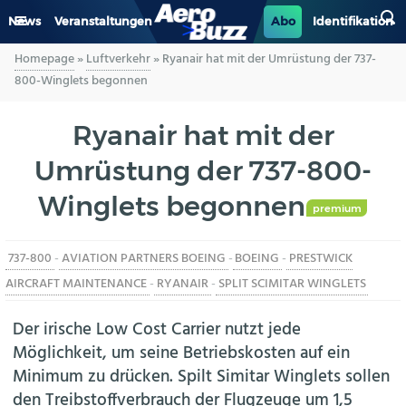
News
Veranstaltungen
Abo
Identifikation
Homepage
»
Luftverkehr
»
Ryanair hat mit der Umrüstung der 737-
GENERAL AVIATION
800-Winglets begonnen
BIZAV
Ryanair hat mit der
Umrüstung der 737-800-
LUFTVERKEHR
Winglets begonnen
MILITÄR
premium
737-800
-
AVIATION PARTNERS BOEING
-
BOEING
-
PRESTWICK
INDUSTRIE
AIRCRAFT MAINTENANCE
-
RYANAIR
-
SPLIT SCIMITAR WINGLETS
HELIKOPTER
Der irische Low Cost Carrier nutzt jede
Möglichkeit, um seine Betriebskosten auf ein
BERUFE
Minimum zu drücken. Spilt Simitar Winglets sollen
den Treibstoffverbrauch der Flugzeuge um 1,5
AERO-KULTUR