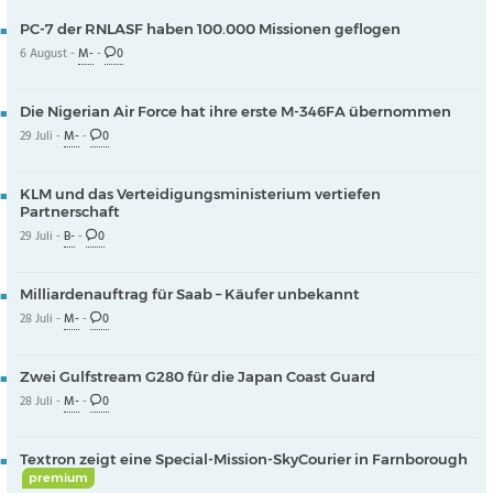
PC-7 der RNLASF haben 100.000 Missionen geflogen
6 August -
M-
-
0
Die Nigerian Air Force hat ihre erste M-346FA übernommen
29 Juli -
M-
-
0
KLM und das Verteidigungsministerium vertiefen
Partnerschaft
29 Juli -
B-
-
0
Milliardenauftrag für Saab – Käufer unbekannt
28 Juli -
M-
-
0
Zwei Gulfstream G280 für die Japan Coast Guard
28 Juli -
M-
-
0
Textron zeigt eine Special-Mission-SkyCourier in Farnborough
premium