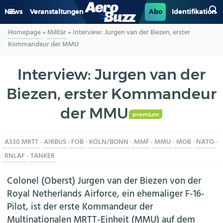
News
Veranstaltungen
Abo
Identifikation
Homepage
»
Militär
»
Interview: Jurgen van der Biezen, erster
GENERAL AVIATION
Kommandeur der MMU
BIZAV
Interview: Jurgen van der
Biezen, erster Kommandeur
LUFTVERKEHR
der MMU
MILITÄR
premium
A330 MRTT
-
AIRBUS
-
FOB
-
KÖLN/BONN
-
MMF
-
MMU
-
MOB
-
NATO
-
INDUSTRIE
RNLAF
-
TANKER
HELIKOPTER
Colonel (Oberst) Jurgen van der Biezen von der
Royal Netherlands Airforce, ein ehemaliger F-16-
BERUFE
Pilot, ist der erste Kommandeur der
Multinationalen MRTT-Einheit (MMU) auf dem
AERO-KULTUR