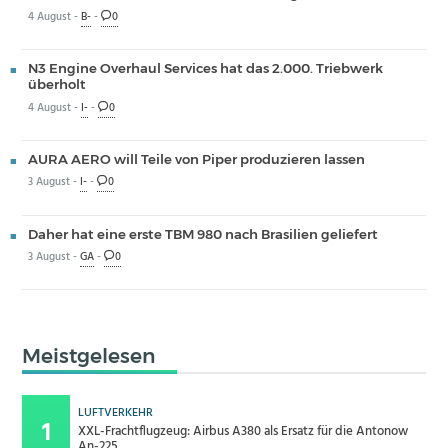
4 August -
B-
-
0
N3 Engine Overhaul Services hat das 2.000. Triebwerk
überholt
4 August -
I-
-
0
AURA AERO will Teile von Piper produzieren lassen
3 August -
I-
-
0
Daher hat eine erste TBM 980 nach Brasilien geliefert
3 August -
GA
-
0
Meistgelesen
LUFTVERKEHR
XXL-Frachtflugzeug: Airbus A380 als Ersatz für die Antonow
An-225