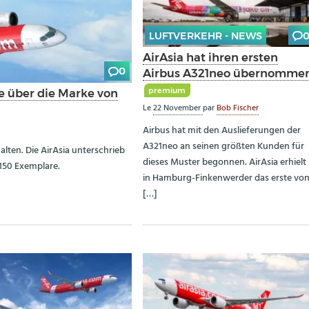
LUFTVERKEHR - NEWS
AirAsia hat ihren ersten
0
Airbus A321neo übernomme
premium
e über die Marke von
Le
22 November
par
Bob Fischer
Airbus hat mit den Auslieferungen der
A321neo an seinen größten Kunden für
lten. Die AirAsia unterschrieb
dieses Muster begonnen. AirAsia erhielt
150 Exemplare.
in Hamburg-Finkenwerder das erste vo
[…]