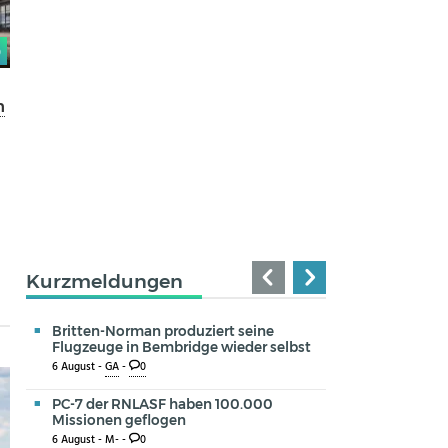
0
n
n
Kurzmeldungen
Britten-Norman produziert seine
Flugzeuge in Bembridge wieder selbst
6 August -
GA
-
0
PC-7 der RNLASF haben 100.000
Missionen geflogen
6 August -
M-
-
0