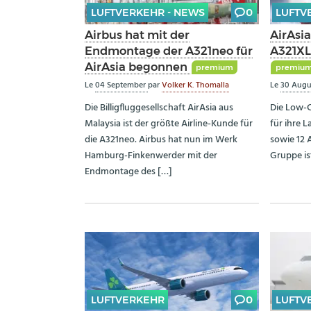
LUFTVERKEHR - NEWS
0
LUFTV
Airbus hat mit der
AirAsia
Endmontage der A321neo für
A321XL
AirAsia begonnen
premium
premiu
Le
04 September
par
Volker K. Thomalla
Le
30 Aug
Die Billigfluggesellschaft AirAsia aus
Die Low-C
Malaysia ist der größte Airline-Kunde für
für ihre 
die A321neo. Airbus hat nun im Werk
sowie 12 
Hamburg-Finkenwerder mit der
Gruppe is
Endmontage des […]
LUFTVERKEHR
0
LUFTV