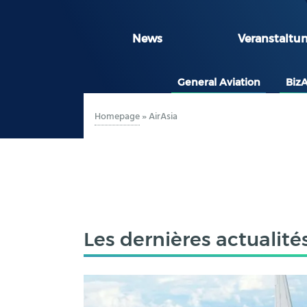
News
Veranstaltu
General Aviation
Biz
Homepage
»
AirAsia
Les dernières actualité