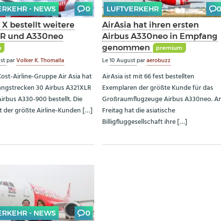
ERKEHR - NEWS
0
LUFTVERKEHR
 X bestellt weitere
AirAsia hat ihren ersten
R und A330neo
Airbus A330neo in Empfang
genommen
m
premium
ust
par
Volker K. Thomalla
Le
10 August
par
aerobuzz
ost-Airline-Gruppe Air Asia hat
AirAsia ist mit 66 fest bestellten
Langstrecken 30 Airbus A321XLR
Exemplaren der größte Kunde für das
Airbus A330-900 bestellt. Die
Großraumflugzeuge Airbus A330neo. 
t der größte Airline-Kunden […]
Freitag hat die asiatische
Billigfluggesellschaft ihre […]
ERKEHR - NEWS
0