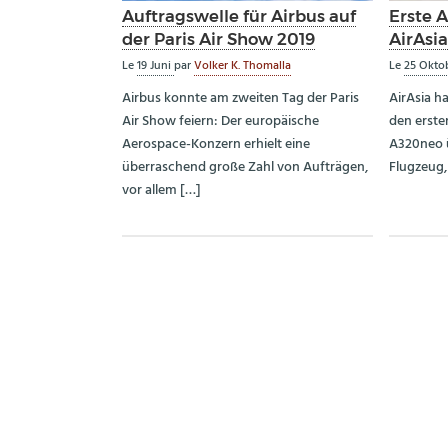
Auftragswelle für Airbus auf
Erste 
der Paris Air Show 2019
AirAsi
Le
19 Juni
par
Volker K. Thomalla
Le
25 Okto
Airbus konnte am zweiten Tag der Paris
AirAsia h
Air Show feiern: Der europäische
den erste
Aerospace-Konzern erhielt eine
A320neo ü
überraschend große Zahl von Aufträgen,
Flugzeug, 
vor allem […]