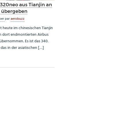
A320neo aus Tianjin an
a übergeben
ber
par
aerobuzz
at heute im chinesischen Tianjin
n dort endmontierten Airbus
bernommen. Es ist das 340.
das in der asiatischen […]