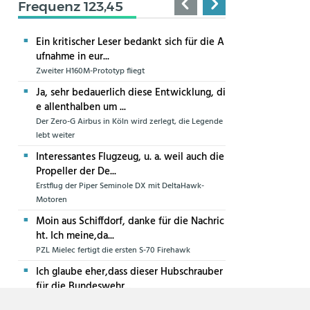
Frequenz 123,45
Ein kritischer Leser bedankt sich für die A
ufnahme in eur...
Zweiter H160M-Prototyp fliegt
Ja, sehr bedauerlich diese Entwicklung, di
e allenthalben um ...
Der Zero-G Airbus in Köln wird zerlegt, die Legende
lebt weiter
Interessantes Flugzeug, u. a. weil auch die
Propeller der De...
Erstflug der Piper Seminole DX mit DeltaHawk-
Motoren
Moin aus Schiffdorf, danke für die Nachric
ht. Ich meine,da...
PZL Mielec fertigt die ersten S-70 Firehawk
Ich glaube eher,dass dieser Hubschrauber
für die Bundeswehr...
Die erste CH-47F für die Luftwaffe ist in Produktion