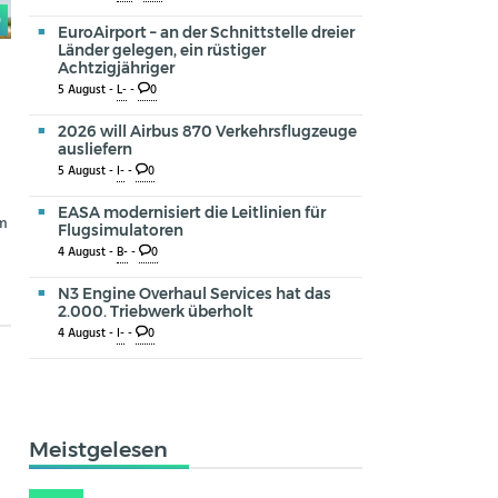
0
EuroAirport – an der Schnittstelle dreier
Länder gelegen, ein rüstiger
Achtzigjähriger
5 August -
L-
-
0
2026 will Airbus 870 Verkehrsflugzeuge
ausliefern
5 August -
I-
-
0
EASA modernisiert die Leitlinien für
Am
Flugsimulatoren
4 August -
B-
-
0
N3 Engine Overhaul Services hat das
2.000. Triebwerk überholt
4 August -
I-
-
0
Meistgelesen