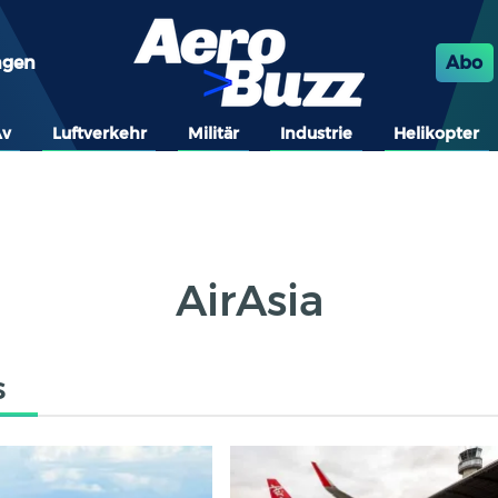
ngen
Abo
Av
Luftverkehr
Militär
Industrie
Helikopter
AirAsia
s