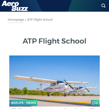
GENERAL AVIATION
Homepage
»
ATP Flight School
BIZAV
ATP Flight School
LUFTVERKEHR
MILITÄR
INDUSTRIE
HELIKOPTER
BERUFE
BERUFE - NEWS
0
AERO-KULTUR