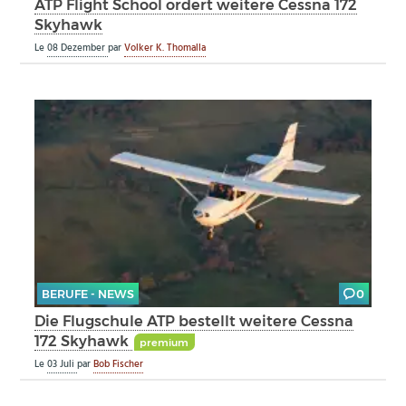
ATP Flight School ordert weitere Cessna 172
Skyhawk
Le
08 Dezember
par
Volker K. Thomalla
BERUFE - NEWS
0
Die Flugschule ATP bestellt weitere Cessna
172 Skyhawk
premium
Le
03 Juli
par
Bob Fischer