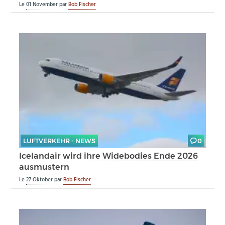
Le
01 November
par
Bob Fischer
LUFTVERKEHR - NEWS
0
Icelandair wird ihre Widebodies Ende 2026
ausmustern
Le
27 Oktober
par
Bob Fischer