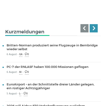
Kurzmeldungen
Britten-Norman produziert seine Flugzeuge in Bembridge
wieder selbst
6 August -
GA
-
0
PC-7 der RNLASF haben 100.000 Missionen geflogen
6 August -
M-
-
0
EuroAirport – an der Schnittstelle dreier Länder gelegen,
ein rüstiger Achtzigjähriger
5 August -
L-
-
0
2026 will Airbus 870 Verkehrsflugzeuge ausliefern