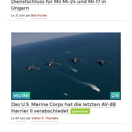
Dienstschluss für Mil Mi-24 und Mi-17 in
Ungarn
Le
22 Juni
par
Bob Fischer
MILITÄR
0
Das U.S. Marine Corps hat die letzten AV-8B
Harrier II verabschiedet
premium
Le
04 Juni
par
Volker K. Thomalla