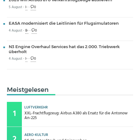
5 August -
I-
-
0
EASA modernisiert die Leitlinien für Flugsimulatoren
4 August -
B-
-
0
N3 Engine Overhaul Services hat das 2.000. Triebwerk
überholt
4 August -
I-
-
0
Meistgelesen
LUFTVERKEHR
XXL-Frachtflugzeug: Airbus A380 als Ersatz für die Antonow
An-225
AERO-KULTUR