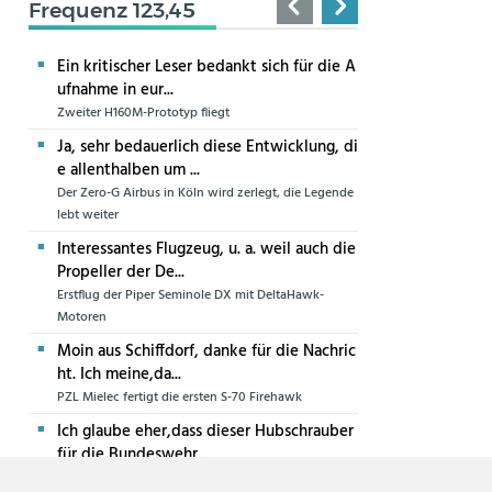
Frequenz 123,45
Ein kritischer Leser bedankt sich für die A
ufnahme in eur...
Zweiter H160M-Prototyp fliegt
Ja, sehr bedauerlich diese Entwicklung, di
e allenthalben um ...
Der Zero-G Airbus in Köln wird zerlegt, die Legende
lebt weiter
Interessantes Flugzeug, u. a. weil auch die
Propeller der De...
Erstflug der Piper Seminole DX mit DeltaHawk-
Motoren
Moin aus Schiffdorf, danke für die Nachric
ht. Ich meine,da...
PZL Mielec fertigt die ersten S-70 Firehawk
Ich glaube eher,dass dieser Hubschrauber
für die Bundeswehr...
Die erste CH-47F für die Luftwaffe ist in Produktion