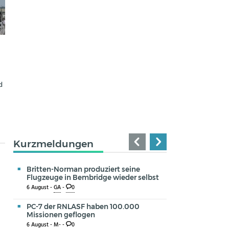
d
Kurzmeldungen
Britten-Norman produziert seine
Flugzeuge in Bembridge wieder selbst
6 August -
GA
-
0
PC-7 der RNLASF haben 100.000
Missionen geflogen
6 August -
M-
-
0