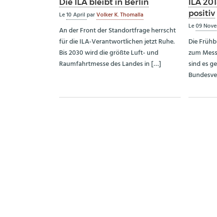
Die ILA bleibt in Berlin
ILA 20
positiv
Le
10 April
par
Volker K. Thomalla
Le
09 Nov
An der Front der Standortfrage herrscht
für die ILA-Verantwortlichen jetzt Ruhe.
Die Frühbu
Bis 2030 wird die größte Luft- und
zum Messe
Raumfahrtmesse des Landes in […]
sind es g
Bundesve