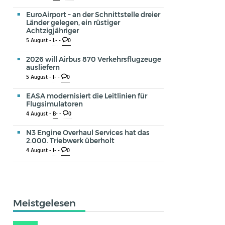
EuroAirport – an der Schnittstelle dreier
Länder gelegen, ein rüstiger
Achtzigjähriger
5 August -
L-
-
0
2026 will Airbus 870 Verkehrsflugzeuge
ausliefern
5 August -
I-
-
0
EASA modernisiert die Leitlinien für
Flugsimulatoren
4 August -
B-
-
0
N3 Engine Overhaul Services hat das
2.000. Triebwerk überholt
4 August -
I-
-
0
Meistgelesen