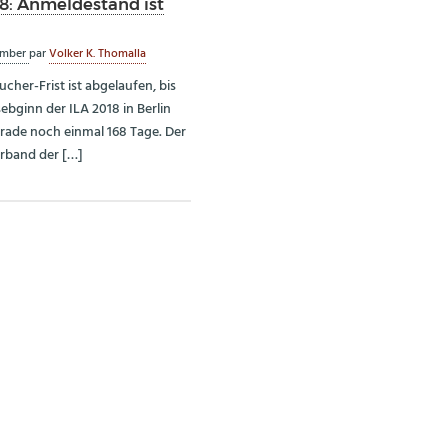
18: Anmeldestand ist
ember
par
Volker K. Thomalla
cher-Frist ist abgelaufen, bis
bginn der ILA 2018 in Berlin
erade noch einmal 168 Tage. Der
rband der […]