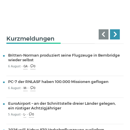
Kurzmeldungen
Britten-Norman produziert seine Flugzeuge in Bembridge
wieder selbst
6 August -
GA
-
0
PC-7 der RNLASF haben 100.000 Missionen geflogen
6 August -
M-
-
0
EuroAirport – an der Schnittstelle dreier Länder gelegen,
ein rüstiger Achtzigjähriger
5 August -
L-
-
0
2026 will Airbus 870 Verkehrsflugzeuge ausliefern