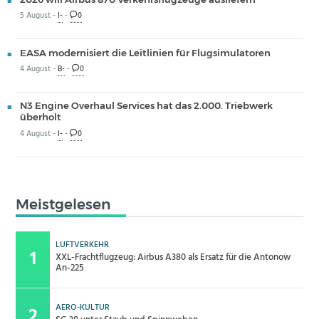
5 August -
I-
-
0
EASA modernisiert die Leitlinien für Flugsimulatoren
4 August -
B-
-
0
N3 Engine Overhaul Services hat das 2.000. Triebwerk
überholt
4 August -
I-
-
0
Meistgelesen
LUFTVERKEHR
XXL-Frachtflugzeug: Airbus A380 als Ersatz für die Antonow
An-225
AERO-KULTUR