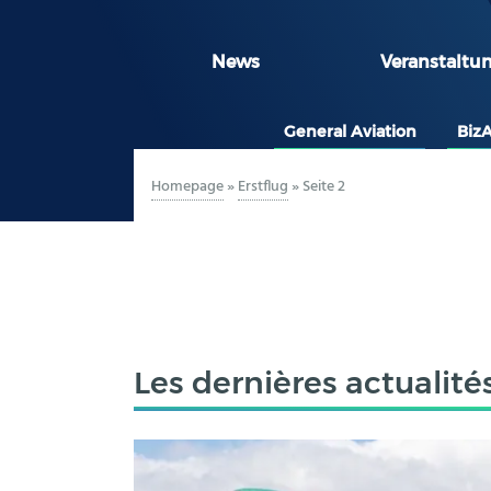
News
Veranstaltu
General Aviation
Biz
Homepage
»
Erstflug
»
Seite 2
Les dernières actualité