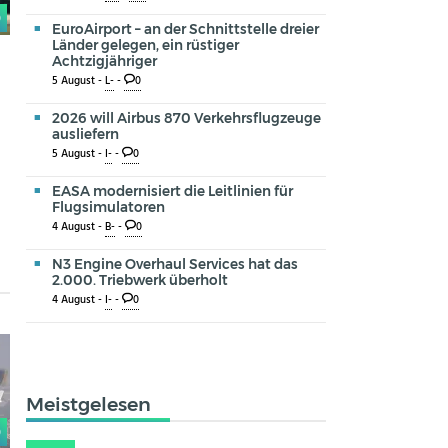
0
EuroAirport – an der Schnittstelle dreier
Länder gelegen, ein rüstiger
Achtzigjähriger
5 August -
L-
-
0
2026 will Airbus 870 Verkehrsflugzeuge
r
ausliefern
5 August -
I-
-
0
EASA modernisiert die Leitlinien für
Flugsimulatoren
4 August -
B-
-
0
N3 Engine Overhaul Services hat das
2.000. Triebwerk überholt
4 August -
I-
-
0
Meistgelesen
0