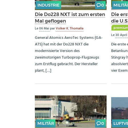
INDUSTRIE
0
MILITÄ
Die Do228 NXT ist zum ersten
Die er
Mal geflogen
die U.S
premiu
Le
06 Mai
par
Volker K. Thomalla
Le
30 April
General Atomics AeroTec Systems (GA-
ATS) hat mit der Do228 NXT die
Die erste 
modernisierte Version des
Betankun
zweimotorigen Turboprop-Flugzeugs
Stingray h
zum Erstflug gebracht. Der Hersteller
absolvier
plant, […]
vier Exem
MILITÄR
0
LUFTV