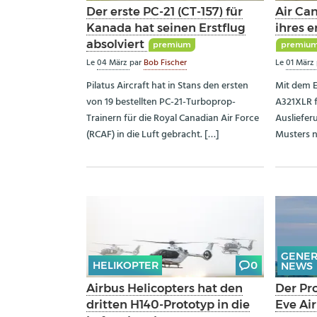
Der erste PC-21 (CT-157) für
Air Can
Kanada hat seinen Erstflug
ihres 
absolviert
premium
premiu
Le
04 März
par
Bob Fischer
Le
01 März
Pilatus Aircraft hat in Stans den ersten
Mit dem E
von 19 bestellten PC-21-Turboprop-
A321XLR f
Trainern für die Royal Canadian Air Force
Auslieferu
(RCAF) in die Luft gebracht. […]
Musters n
GENER
HELIKOPTER
0
NEWS
Airbus Helicopters hat den
Der Pr
dritten H140-Prototyp in die
Eve Air