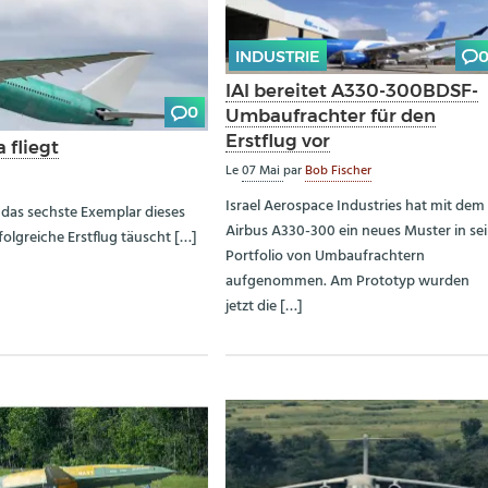
INDUSTRIE
IAI bereitet A330-300BDSF-
0
Umbaufrachter für den
Erstflug vor
 fliegt
Le
07 Mai
par
Bob Fischer
Israel Aerospace Industries hat mit dem
ig das sechste Exemplar dieses
Airbus A330-300 ein neues Muster in se
olgreiche Erstflug täuscht […]
Portfolio von Umbaufrachtern
aufgenommen. Am Prototyp wurden
jetzt die […]