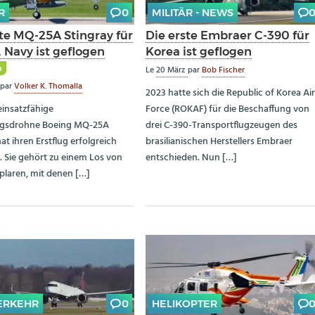
R
0
MILITÄR - NEWS
ste MQ-25A Stingray für
Die erste Embraer C-390 für
. Navy ist geflogen
Korea ist geflogen
m
Le
20 März
par
Bob Fischer
par
Volker K. Thomalla
2023 hatte sich die Republic of Korea Ai
einsatzfähige
Force (ROKAF) für die Beschaffung von
gsdrohne Boeing MQ-25A
drei C-390-Transportflugzeugen des
at ihren Erstflug erfolgreich
brasilianischen Herstellers Embraer
t. Sie gehört zu einem Los von
entschieden. Nun […]
plaren, mit denen […]
ERKEHR
0
HELIKOPTER