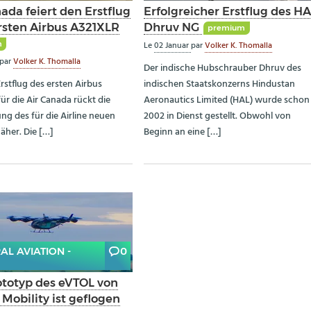
ada feiert den Erstflug
Erfolgreicher Erstflug des H
ersten Airbus A321XLR
Dhruv NG
premium
m
Le
02 Januar
par
Volker K. Thomalla
par
Volker K. Thomalla
Der indische Hubschrauber Dhruv des
rstflug des ersten Airbus
indischen Staatskonzerns Hindustan
ür die Air Canada rückt die
Aeronautics Limited (HAL) wurde schon
ng des für die Airline neuen
2002 in Dienst gestellt. Obwohl von
äher. Die […]
Beginn an eine […]
AL AVIATION -
0
ototyp des eVTOL von
 Mobility ist geflogen