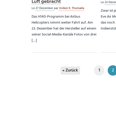
Luft gebracht
Le
23 Dez
Le
27 Dezember
par
Volker K. Thomalla
Zwar ist 
Das H140-Programm bei Airbus
Eve Air Mo
Helicopters nimmt weiter Fahrt auf. Am
das noch 
23. Dezember hat der Hersteller auf einem
Indiensts
seiner Social-Media-Kanäle Fotos von drei
[…]
« Zurück
1
2