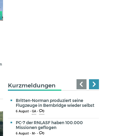
0
in
Kurzmeldungen
Britten-Norman produziert seine
Flugzeuge in Bembridge wieder selbst
6 August -
GA
-
0
PC-7 der RNLASF haben 100.000
Missionen geflogen
6 August -
M-
-
0