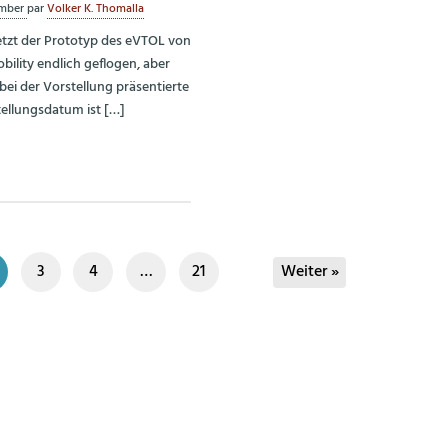
ember
par
Volker K. Thomalla
jetzt der Prototyp des eVTOL von
bility endlich geflogen, aber
bei der Vorstellung präsentierte
tellungsdatum ist […]
3
4
…
21
Weiter »