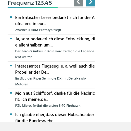
Frequenz 123,45
Ein kritischer Leser bedankt sich für die A
ufnahme in eur...
Zweiter H160M-Prototyp fliegt
Ja, sehr bedauerlich diese Entwicklung, di
e allenthalben um ...
Der Zero-G Airbus in Köln wird zerlegt, die Legende
lebt weiter
Interessantes Flugzeug, u. a. weil auch die
Propeller der De...
Erstflug der Piper Seminole DX mit DeltaHawk-
Motoren
Moin aus Schiffdorf, danke für die Nachric
ht. Ich meine,da...
PZL Mielec fertigt die ersten S-70 Firehawk
Ich glaube eher,dass dieser Hubschrauber
für die Bundeswehr...
Die erste CH-47F für die Luftwaffe ist in Produktion