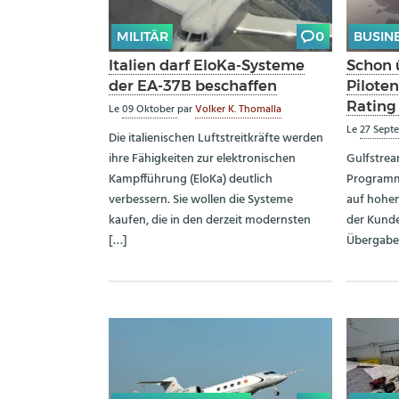
MILITÄR
0
BUSIN
Italien darf EloKa-Systeme
Schon 
der EA-37B beschaffen
Pilote
Rating
Le
09 Oktober
par
Volker K. Thomalla
Le
27 Sept
Die italienischen Luftstreitkräfte werden
ihre Fähigkeiten zur elektronischen
Gulfstrea
Kampfführung (EloKa) deutlich
Programm 
verbessern. Sie wollen die Systeme
auf hohe
kaufen, die in den derzeit modernsten
der Kund
[…]
Übergaben