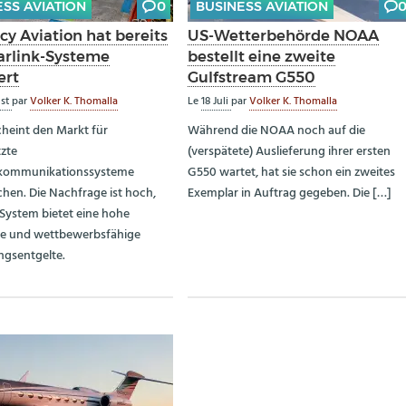
ESS AVIATION
0
BUSINESS AVIATION
cy Aviation hat bereits
US-Wetterbehörde NOAA
tarlink-Systeme
bestellt eine zweite
ert
Gulfstream G550
ust
par
Volker K. Thomalla
Le
18 Juli
par
Volker K. Thomalla
scheint den Markt für
Während die NOAA noch auf die
tzte
(verspätete) Auslieferung ihrer ersten
enkommunikationssysteme
G550 wartet, hat sie schon ein zweites
hen. Die Nachfrage ist hoch,
Exemplar in Auftrag gegeben. Die […]
System bietet eine hohe
te und wettbewerbsfähige
gsentgelte.