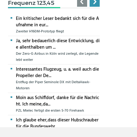
Frequenz 123,45
Ein kritischer Leser bedankt sich für die A
ufnahme in eur...
Zweiter H160M-Prototyp fliegt
Ja, sehr bedauerlich diese Entwicklung, di
e allenthalben um ...
Der Zero-G Airbus in Köln wird zerlegt, die Legende
lebt weiter
Interessantes Flugzeug, u. a. weil auch die
Propeller der De...
Erstflug der Piper Seminole DX mit DeltaHawk-
Motoren
Moin aus Schiffdorf, danke für die Nachric
ht. Ich meine,da...
PZL Mielec fertigt die ersten S-70 Firehawk
Ich glaube eher,dass dieser Hubschrauber
für die Bundeswehr...
Die erste CH-47F für die Luftwaffe ist in Produktion