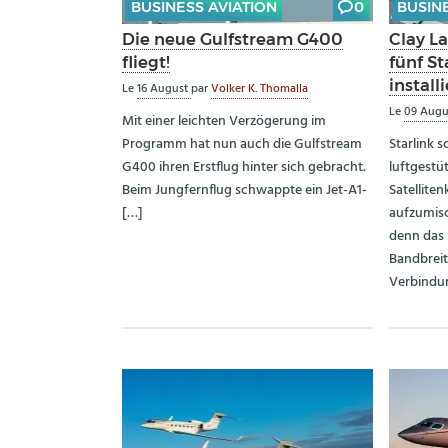
BUSINESS AVIATION
0
BUSIN
Die neue Gulfstream G400
Clay La
fliegt!
fünf S
installi
Le
16 August
par
Volker K. Thomalla
Le
09 Aug
Mit einer leichten Verzögerung im
Programm hat nun auch die Gulfstream
Starlink 
G400 ihren Erstflug hinter sich gebracht.
luftgestü
Beim Jungfernflug schwappte ein Jet-A1-
Satellit
[…]
aufzumisc
denn das 
Bandbrei
Verbindun