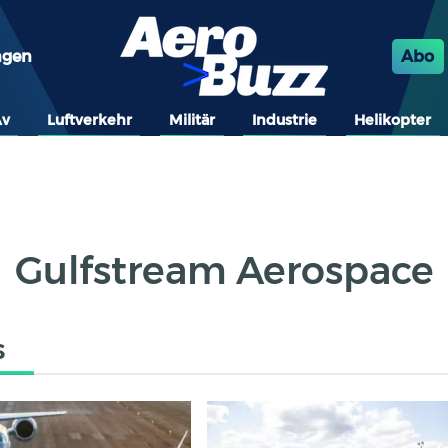
ngen
Abo
Av
Luftverkehr
Militär
Industrie
Helikopter
Gulfstream Aerospace
s