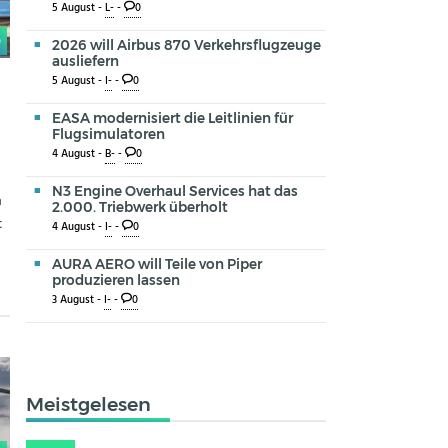
5 August -
L-
-
0
0
2026 will Airbus 870 Verkehrsflugzeuge
ausliefern
5 August -
I-
-
0
EASA modernisiert die Leitlinien für
Flugsimulatoren
4 August -
B-
-
0
m
N3 Engine Overhaul Services hat das
n
2.000. Triebwerk überholt
t
4 August -
I-
-
0
AURA AERO will Teile von Piper
produzieren lassen
3 August -
I-
-
0
Meistgelesen