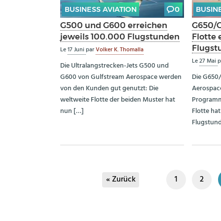
BUSINESS AVIATION
0
BUSIN
G500 und G600 erreichen
G650/G
jeweils 100.000 Flugstunden
Flotte 
Flugst
Le
17 Juni
par
Volker K. Thomalla
Le
27 Mai
p
Die Ultralangstrecken-Jets G500 und
G600 von Gulfstream Aerospace werden
Die G650
von den Kunden gut genutzt: Die
Aerospac
weltweite Flotte der beiden Muster hat
Programm-
nun […]
Flotte hat
Flugstund
« Zurück
1
2