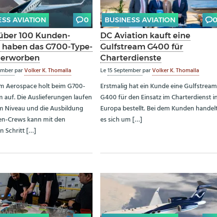
ESS AVIATION
0
BUSINESS AVIATION
über 100 Kunden-
DC Aviation kauft eine
n haben das G700-Type-
Gulfstream G400 für
 erworben
Charterdienste
ember
par
Volker K. Thomalla
Le
15 September
par
Volker K. Thomalla
m Aerospace holt beim G700-
Erstmalig hat ein Kunde eine Gulfstrea
auf. Die Auslieferungen laufen
G400 für den Einsatz im Charterdienst i
m Niveau und die Ausbildung
Europa bestellt. Bei dem Kunden handel
en-Crews kann mit den
es sich um […]
 Schritt […]