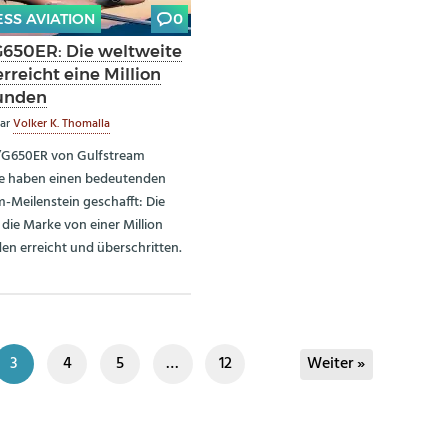
ESS AVIATION
0
650ER: Die weltweite
erreicht eine Million
unden
ar
Volker K. Thomalla
/G650ER von Gulfstream
e haben einen bedeutenden
Meilenstein geschafft: Die
 die Marke von einer Million
en erreicht und überschritten.
3
4
5
…
12
Weiter »