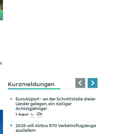
0
it
Kurzmeldungen
EuroAirport – an der Schnittstelle dreier
Länder gelegen, ein rüstiger
Achtzigjähriger
5 August -
L-
-
0
2026 will Airbus 870 Verkehrsflugzeuge
ausliefern