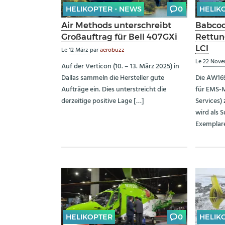
HELIKOPTER - NEWS
0
HELIK
Air Methods unterschreibt
Babcoc
Großauftrag für Bell 407GXi
Rettun
LCI
Le
12 März
par
aerobuzz
Le
22 Nov
Auf der Verticon (10. – 13. März 2025) in
Dallas sammeln die Hersteller gute
Die AW169
Aufträge ein. Dies unterstreicht die
für EMS-
derzeitige positive Lage […]
Services)
wird als 
Exemplare
HELIKOPTER
0
HELIK