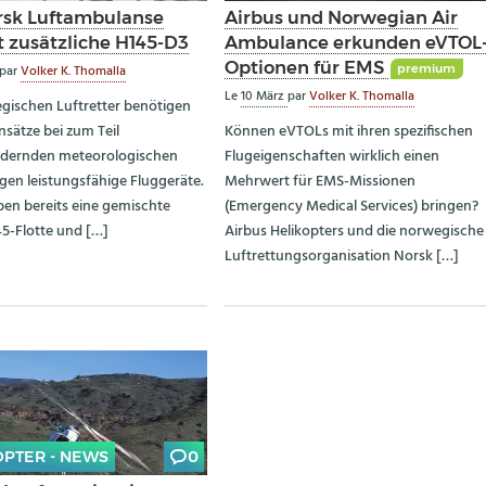
rsk Luftambulanse
Airbus und Norwegian Air
t zusätzliche H145-D3
Ambulance erkunden eVTOL
Optionen für EMS
premium
par
Volker K. Thomalla
Le
10 März
par
Volker K. Thomalla
gischen Luftretter benötigen
insätze bei zum Teil
Können eVTOLs mit ihren spezifischen
rdernden meteorologischen
Flugeigenschaften wirklich einen
en leistungsfähige Fluggeräte.
Mehrwert für EMS-Missionen
iben bereits eine gemischte
(Emergency Medical Services) bringen?
5-Flotte und […]
Airbus Helikopters und die norwegische
Luftrettungsorganisation Norsk […]
OPTER - NEWS
0