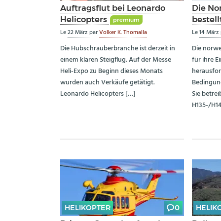
Auftragsflut bei Leonardo
Die No
Helicopters
bestell
premium
Le
22 März
par
Volker K. Thomalla
Le
14 März
Die Hubschrauberbranche ist derzeit in
Die norwe
einem klaren Steigflug. Auf der Messe
für ihre E
Heli-Expo zu Beginn dieses Monats
herausfo
wurden auch Verkäufe getätigt.
Bedingung
Leonardo Helicopters […]
Sie betre
H135-/H14
HELIKOPTER
0
HELIK