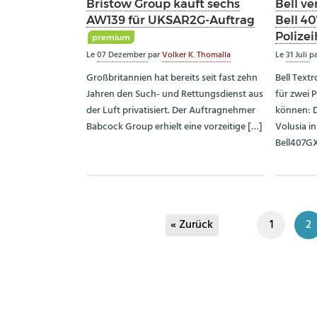
Bristow Group kauft sechs
Bell ve
AW139 für UKSAR2G-Auftrag
Bell 40
Polize
premium
Le
07 Dezember
par
Volker K. Thomalla
Le
31 Juli
p
Großbritannien hat bereits seit fast zehn
Bell Text
Jahren den Such- und Rettungsdienst aus
für zwei 
der Luft privatisiert. Der Auftragnehmer
können: D
Babcock Group erhielt eine vorzeitige […]
Volusia in
Bell407GX
« Zurück
1
2