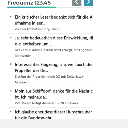
Frequenz 123,45
Ein kritischer Leser bedankt sich für die A
ufnahme in eur...
Zweiter H160M-Prototyp fliegt
Ja, sehr bedauerlich diese Entwicklung, di
e allenthalben um ...
Der Zero-G Airbus in Köln wird zerlegt, die Legende
lebt weiter
Interessantes Flugzeug, u. a. weil auch die
Propeller der De...
Erstflug der Piper Seminole DX mit DeltaHawk-
Motoren
Moin aus Schiffdorf, danke für die Nachric
ht. Ich meine,da...
PZL Mielec fertigt die ersten S-70 Firehawk
Ich glaube eher,dass dieser Hubschrauber
für die Bundeswehr...
Die erste CH-47F für die Luftwaffe ist in Produktion