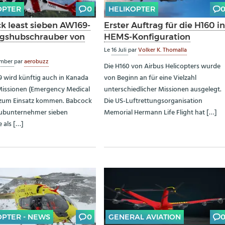
OPTER
0
HELIKOPTER
k least sieben AW169-
Erster Auftrag für die H160 i
gshubschrauber von
HEMS-Konfiguration
Le
16 Juli
par
Volker K. Thomalla
ember
par
aerobuzz
Die H160 von Airbus Helicopters wurde
 wird künftig auch in Kanada
von Beginn an für eine Vielzahl
Missionen (Emergency Medical
unterschiedlicher Missionen ausgelegt.
 zum Einsatz kommen. Babcock
Die US-Luftrettungsorganisation
Subunternehmer sieben
Memorial Hermann Life Flight hat […]
 als […]
OPTER - NEWS
0
GENERAL AVIATION