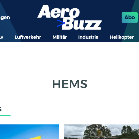
ngen
Abo
Av
Luftverkehr
Militär
Industrie
Helikopter
HEMS
s