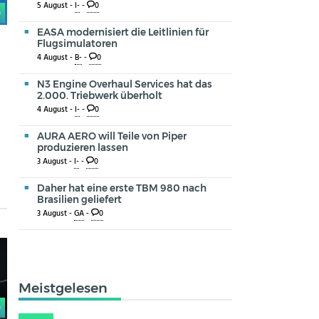
5 August -
I-
-
0
0
EASA modernisiert die Leitlinien für
n
Flugsimulatoren
4 August -
B-
-
0
N3 Engine Overhaul Services hat das
2.000. Triebwerk überholt
4 August -
I-
-
0
AURA AERO will Teile von Piper
produzieren lassen
3 August -
I-
-
0
Daher hat eine erste TBM 980 nach
Brasilien geliefert
3 August -
GA
-
0
Meistgelesen
0