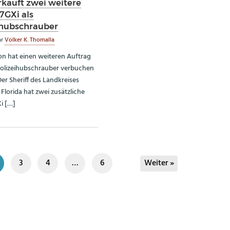
rkauft zwei weitere
7GXi als
ihubschrauber
ar
Volker K. Thomalla
ron hat einen weiteren Auftrag
Polizeihubschrauber verbuchen
er Sheriff des Landkreises
 Florida hat zwei zusätzliche
i […]
3
4
…
6
Weiter »