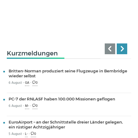
Kurzmeldungen
Britten-Norman produziert seine Flugzeuge in Bembridge
wieder selbst
6 August -
GA
-
0
PC-7 der RNLASF haben 100.000 Missionen geflogen
6 August -
M-
-
0
EuroAirport – an der Schnittstelle dreier Länder gelegen,
ein rüstiger Achtzigjähriger
5 August -
L-
-
0