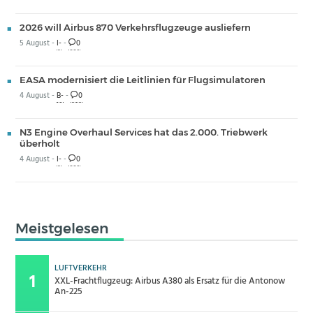
2026 will Airbus 870 Verkehrsflugzeuge ausliefern
5 August -
I-
-
0
EASA modernisiert die Leitlinien für Flugsimulatoren
4 August -
B-
-
0
N3 Engine Overhaul Services hat das 2.000. Triebwerk
überholt
4 August -
I-
-
0
Meistgelesen
LUFTVERKEHR
XXL-Frachtflugzeug: Airbus A380 als Ersatz für die Antonow
An-225