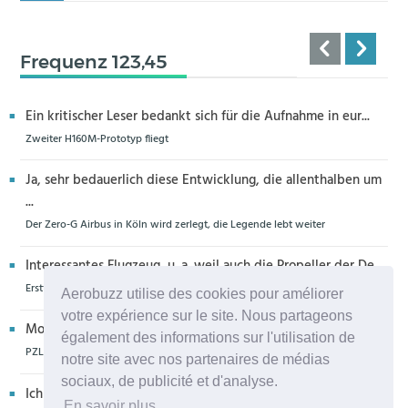
Frequenz 123,45
Ein kritischer Leser bedankt sich für die Aufnahme in eur...
Zweiter H160M-Prototyp fliegt
Ja, sehr bedauerlich diese Entwicklung, die allenthalben um
...
Der Zero-G Airbus in Köln wird zerlegt, die Legende lebt weiter
Interessantes Flugzeug, u. a. weil auch die Propeller der De...
Erstflug der Piper Seminole DX mit DeltaHawk-Motoren
Aerobuzz utilise des cookies pour améliorer
votre expérience sur le site. Nous partageons
Moin aus Schiffdorf, danke für die Nachricht. Ich meine,da...
également des informations sur l'utilisation de
PZL Mielec fertigt die ersten S-70 Firehawk
notre site avec nos partenaires de médias
sociaux, de publicité et d'analyse.
Ich glaube eher,dass dieser Hubschrauber für die Bundeswe
En savoir plus