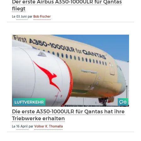
Der erste Airbus A350-1000ULR für Qantas
fliegt
Le
03 Juni
par
Bob Fischer
LUFTVERKEHR
0
Die erste A350-1000ULR für Qantas hat ihre
Triebwerke erhalten
Le
16 April
par
Volker K. Thomalla