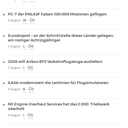
PC-7 der RNLASF haben 100.000 Missionen geflogen
6 August -
M-
-
0
EuroAirport – an der Schnittstelle dreier Länder gelegen,
ein rüstiger Achtzigjähriger
5 August -
L-
-
0
2026 will Airbus 870 Verkehrsflugzeuge ausliefern
5 August -
I-
-
0
EASA modernisiert die Leitlinien für Flugsimulatoren
4 August -
B-
-
0
N3 Engine Overhaul Services hat das 2.000. Triebwerk
überholt
4 August -
I-
-
0