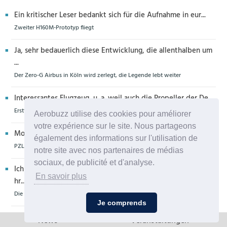
Ein kritischer Leser bedankt sich für die Aufnahme in eur...
Zweiter H160M-Prototyp fliegt
Ja, sehr bedauerlich diese Entwicklung, die allenthalben um
...
Der Zero-G Airbus in Köln wird zerlegt, die Legende lebt weiter
Interessantes Flugzeug, u. a. weil auch die Propeller der De...
Erstflug der Piper Seminole DX mit DeltaHawk-Motoren
Aerobuzz utilise des cookies pour améliorer
votre expérience sur le site. Nous partageons
Moin aus Schiffdorf, danke für die Nachricht. Ich meine,da...
également des informations sur l'utilisation de
PZL Mielec fertigt die ersten S-70 Firehawk
notre site avec nos partenaires de médias
sociaux, de publicité et d'analyse.
Ich glaube eher,dass dieser Hubschrauber für die Bundeswe
En savoir plus
hr...
Die erste CH-47F für die Luftwaffe ist in Produktion
Je comprends
News
Veranstaltungen