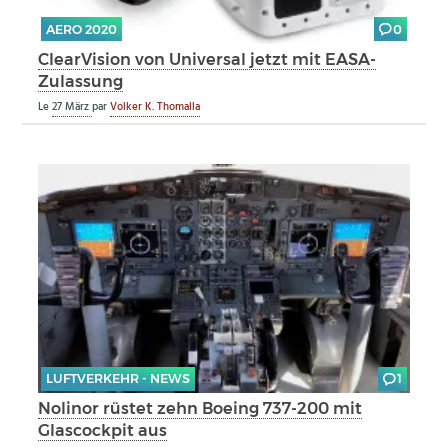
AERO 2020
0
ClearVision von Universal jetzt mit EASA-
Zulassung
Le
27 März
par
Volker K. Thomalla
LUFTVERKEHR - NEWS
1
Nolinor rüstet zehn Boeing 737-200 mit
Glascockpit aus