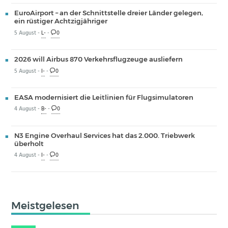
EuroAirport – an der Schnittstelle dreier Länder gelegen,
ein rüstiger Achtzigjähriger
5 August -
L-
-
0
2026 will Airbus 870 Verkehrsflugzeuge ausliefern
5 August -
I-
-
0
EASA modernisiert die Leitlinien für Flugsimulatoren
4 August -
B-
-
0
N3 Engine Overhaul Services hat das 2.000. Triebwerk
überholt
4 August -
I-
-
0
Meistgelesen