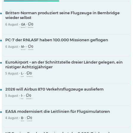
Britten-Norman produziert seine Flugzeuge in Bembridge
wieder selbst
6 August -
GA
-
0
PC-7 der RNLASF haben 100.000 Missionen geflogen
6 August -
M-
-
0
EuroAirport – an der Schnittstelle dreier Länder gelegen, ein
rüstiger Achtzigjähriger
5 August -
L-
-
0
2026 will Airbus 870 Verkehrsflugzeuge ausliefern
5 August -
I-
-
0
EASA modernisiert die Leitlinien für Flugsimulatoren
4 August -
B-
-
0