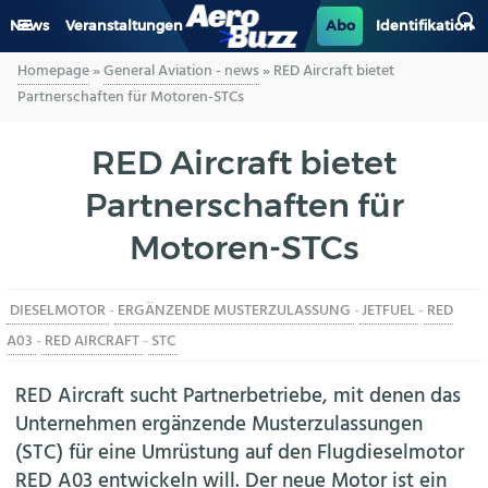
News
Veranstaltungen
Abo
Identifikation
Homepage
»
General Aviation - news
»
RED Aircraft bietet
GENERAL AVIATION
Partnerschaften für Motoren-STCs
BIZAV
RED Aircraft bietet
Partnerschaften für
LUFTVERKEHR
Motoren-STCs
MILITÄR
DIESELMOTOR
-
ERGÄNZENDE MUSTERZULASSUNG
-
JETFUEL
-
RED
INDUSTRIE
A03
-
RED AIRCRAFT
-
STC
HELIKOPTER
RED Aircraft sucht Partnerbetriebe, mit denen das
Unternehmen ergänzende Musterzulassungen
BERUFE
(STC) für eine Umrüstung auf den Flugdieselmotor
RED A03 entwickeln will. Der neue Motor ist ein
AERO-KULTUR