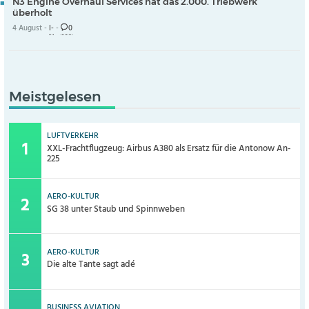
N3 Engine Overhaul Services hat das 2.000. Triebwerk
überholt
4 August -
I-
-
0
Meistgelesen
LUFTVERKEHR
XXL-Frachtflugzeug: Airbus A380 als Ersatz für die Antonow An-
225
AERO-KULTUR
SG 38 unter Staub und Spinnweben
AERO-KULTUR
Die alte Tante sagt adé
BUSINESS AVIATION