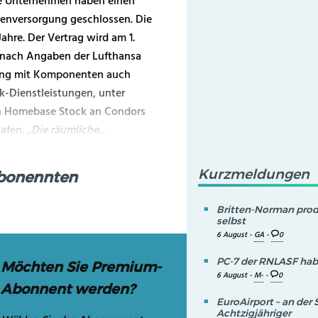
de Unternehmen haben einen
enversorgung geschlossen. Die
ahre. Der Vertrag wird am 1.
t nach Angaben der Lufthansa
gung mit Komponenten auch
k-Dienstleistungen, unter
n Homebase Stock an Condors
hafen.
„Die räumliche...
Kurzmeldungen
Abonennten
Britten-Norman prod
selbst
6 August -
GA
-
0
PC-7 der RNLASF hab
Möchten Sie Premium-
6 August -
M-
-
0
Abonnent werden?
EuroAirport – an der 
Achtzigjähriger