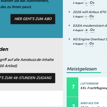
Wählen Sie das Abonnement,
5 August -
L-
-
0
das zu Ihnen passt.
2026 will Airbus 870
5 August -
I-
-
0
HIER GEHT’S ZUM ABO
EASA modernisiert di
4 August -
B-
-
0
N3 Engine Overhaul S
4 August -
I-
-
0
den
riff auf alle Aerobuzz.de-Inhalte
0 Artikel)
Meistgelesen
T’S ZUM 48-STUNDEN-ZUGANG
LUFTVERKEHR
XXL-Frachtflugzeug
AERO-KULTUR