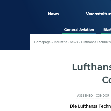
News
Veranstaltu
General Aviation
Biz
Homepage
»
Industrie - news
»
Lufthansa Technik v
Lufthan
C
A33SSNEO
-
CONDOR
Die Lufthansa Techn