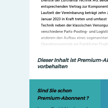
Dienste der Lufthansa Technik AG. Bei
entsprechenden Vertrag zur Komponent
Laufzeit der Vereinbarung beträgt zehn J
Januar 2023 in Kraft treten und umfass
Technik neben der klassischen Versor
verschiedene Parts-Pooling- und Logisti
anderem den Aufbau eines sogenannte
Operationszentrale am Frankfurter Flug
Dieser Inhalt ist Premium-
vorbehalten
Sind Sie schon
Premium-Abonnent ?