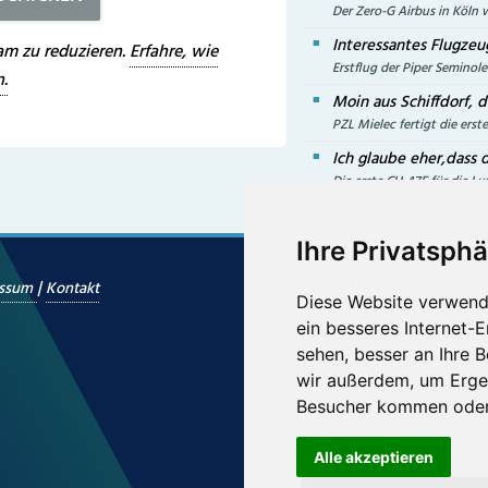
Der Zero-G Airbus in Köln w
Interessantes Flugzeug
m zu reduzieren.
Erfahre, wie
Erstflug der Piper Semino
.
Moin aus Schiffdorf, d
PZL Mielec fertigt die erst
Ich glaube eher,dass 
Die erste CH-47F für die Lu
Ihre Privatsphä
|
essum
Kontakt
Diese Website verwend
ein besseres Internet-
Hier finden Sie uns auc
sehen, besser an Ihre 
wir außerdem, um Erge
Besucher kommen oder 
Alle akzeptieren