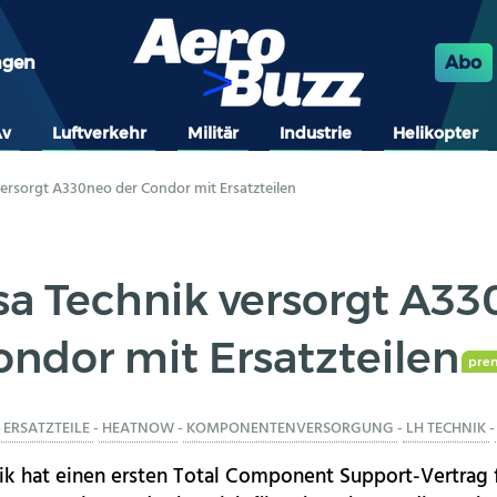
ngen
Abo
Av
Luftverkehr
Militär
Industrie
Helikopter
ersorgt A330neo der Condor mit Ersatzteilen
sa Technik versorgt A33
ondor mit Ersatzteilen
pre
-
ERSATZTEILE
-
HEATNOW
-
KOMPONENTENVERSORGUNG
-
LH TECHNIK
-
ik hat einen ersten Total Component Support-Vertrag 