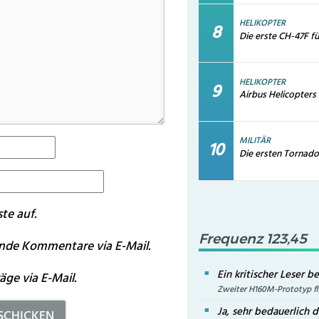
HELIKOPTER
Die erste CH-47F fü
HELIKOPTER
Airbus Helicopters 
MILITÄR
Die ersten Tornado
te auf.
Frequenz 123,45
nde Kommentare via E-Mail.
Ein kritischer Leser b
ge via E-Mail.
Zweiter H160M-Prototyp fl
Ja, sehr bedauerlich d