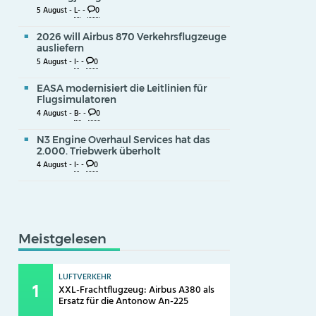
5 August -
L-
-
0
2026 will Airbus 870 Verkehrsflugzeuge
ausliefern
5 August -
I-
-
0
EASA modernisiert die Leitlinien für
Flugsimulatoren
4 August -
B-
-
0
N3 Engine Overhaul Services hat das
2.000. Triebwerk überholt
4 August -
I-
-
0
Meistgelesen
LUFTVERKEHR
XXL-Frachtflugzeug: Airbus A380 als
Ersatz für die Antonow An-225