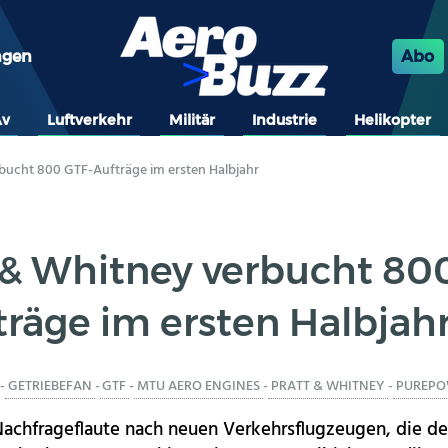
ngen
Abo
Av
Luftverkehr
Militär
Industrie
Helikopter
bucht 800 GTF-Aufträge im ersten Halbjahr
 & Whitney verbucht 80
träge im ersten Halbjah
-
GETRIEBEFAN
-
GTF
-
MTU AERO ENGINES
-
PRATT & WHITNEY
-
PUREPO
 Nachfrageflaute nach neuen Verkehrsflugzeugen, die d