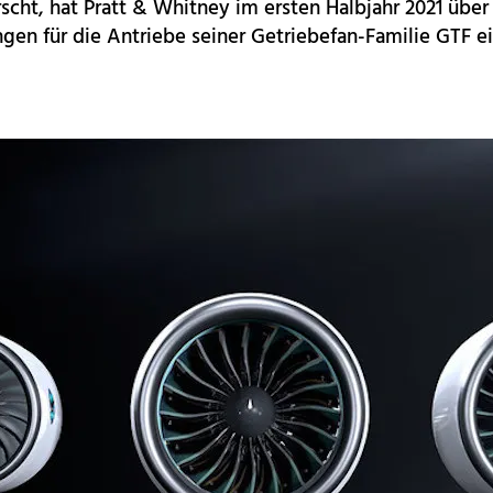
rscht, hat Pratt & Whitney im ersten Halbjahr 2021 übe
ngen für die Antriebe seiner Getriebefan-Familie GTF e