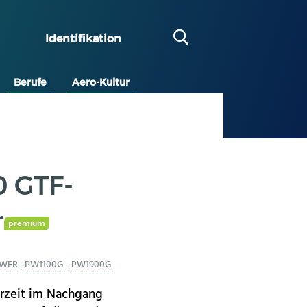
Identifikation
Berufe
Aero-Kultur
0 GTF-
r
premium
WER
-
PW1100G
-
PW1900G
erzeit im Nachgang