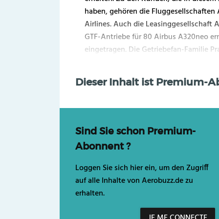
haben, gehören die Fluggesellschaften Ai
Airlines. Auch die Leasinggesellschaft 
GTF-Antriebe für 80 Airbus A320neo ern
eingetragen. Die Getriebefan-Familie Prat
Dieser Inhalt ist Premium-
Sind Sie schon Premium-
Abonnent ?
Loggen Sie sich hier ein, um den Zugriff
auf alle Inhalte von Aerobuzz.de zu
erhalten.
JE ME CONNECTE