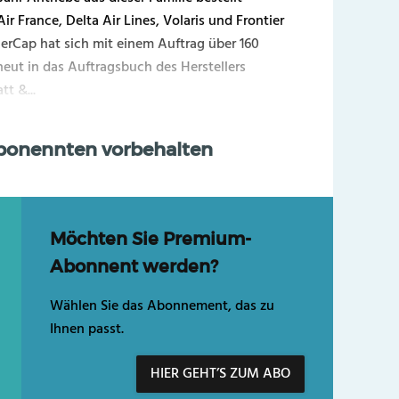
r France, Delta Air Lines, Volaris und Frontier
AerCap hat sich mit einem Auftrag über 160
eut in das Auftragsbuch des Herstellers
t &...
Abonennten vorbehalten
Möchten Sie Premium-
Abonnent werden?
Wählen Sie das Abonnement, das zu
Ihnen passt.
HIER GEHT’S ZUM ABO