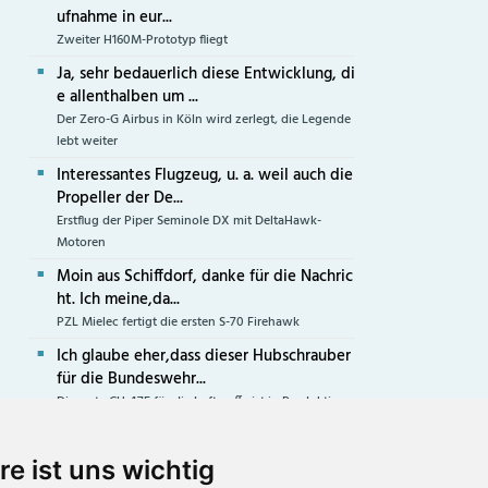
ufnahme in eur...
Zweiter H160M-Prototyp fliegt
Ja, sehr bedauerlich diese Entwicklung, di
e allenthalben um ...
Der Zero-G Airbus in Köln wird zerlegt, die Legende
lebt weiter
Interessantes Flugzeug, u. a. weil auch die
Propeller der De...
Erstflug der Piper Seminole DX mit DeltaHawk-
Motoren
Moin aus Schiffdorf, danke für die Nachric
ht. Ich meine,da...
PZL Mielec fertigt die ersten S-70 Firehawk
Ich glaube eher,dass dieser Hubschrauber
für die Bundeswehr...
Die erste CH-47F für die Luftwaffe ist in Produktion
re ist uns wichtig