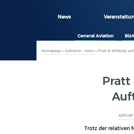
News
Veranstaltu
General Aviation
Biz
Homepage
»
Industrie - news
»
Pratt & Whitney ver
Pratt
Auf
AERCAP
Trotz der relativen