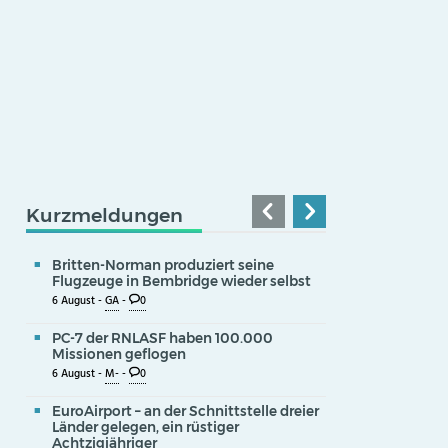
Kurzmeldungen
Britten-Norman produziert seine
Flugzeuge in Bembridge wieder selbst
6 August -
GA
-
0
PC-7 der RNLASF haben 100.000
Missionen geflogen
6 August -
M-
-
0
EuroAirport – an der Schnittstelle dreier
Länder gelegen, ein rüstiger
Achtzigjähriger