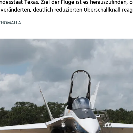
desstaat Texas. Ziel der Flüge ist es herauszufinden, 
veränderten, deutlich reduzierten Überschallknall rea
 THOMALLA