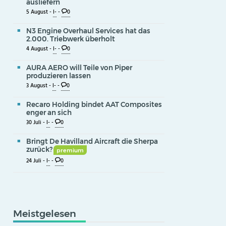
ausliefern
5 August -
I-
-
0
N3 Engine Overhaul Services hat das
2.000. Triebwerk überholt
4 August -
I-
-
0
AURA AERO will Teile von Piper
produzieren lassen
3 August -
I-
-
0
Recaro Holding bindet AAT Composites
enger an sich
30 Juli -
I-
-
0
Bringt De Havilland Aircraft die Sherpa
zurück?
premium
24 Juli -
I-
-
0
Meistgelesen