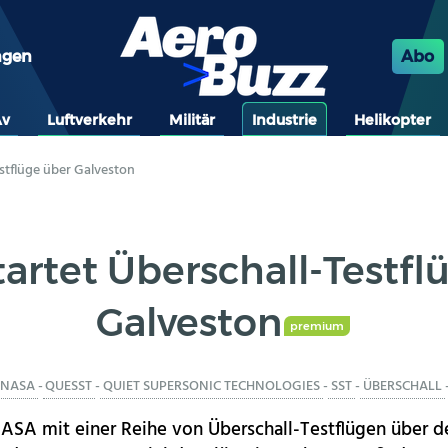
ngen
Abo
Av
Luftverkehr
Militär
Industrie
Helikopter
stflüge über Galveston
artet Überschall-Testfl
Galveston
premium
NASA
-
QUESST
-
QUIET SUPERSONIC TECHNOLOGIES
-
SST
-
ÜBERSCHALL
ASA mit einer Reihe von Überschall-Testflügen über d