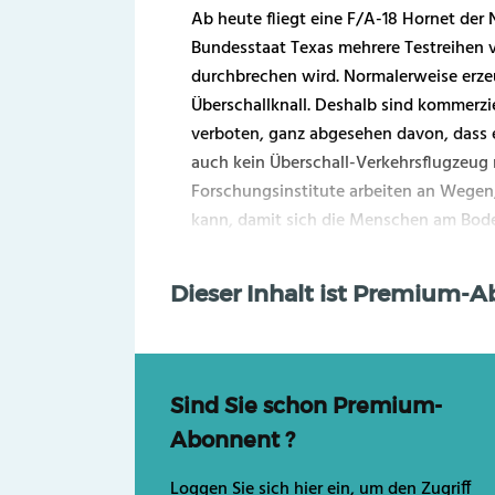
Ab heute fliegt eine F/A-18 Hornet der
Bundesstaat Texas mehrere Testreihen v
durchbrechen wird. Normalerweise erzeu
Überschallknall. Deshalb sind kommerzi
verboten, ganz abgesehen davon, dass 
auch kein Überschall-Verkehrsflugzeug 
Forschungsinstitute arbeiten an Wegen,
kann, damit sich die Menschen am Boden
Dieser Inhalt ist Premium-
Sind Sie schon Premium-
Abonnent ?
Loggen Sie sich hier ein, um den Zugriff