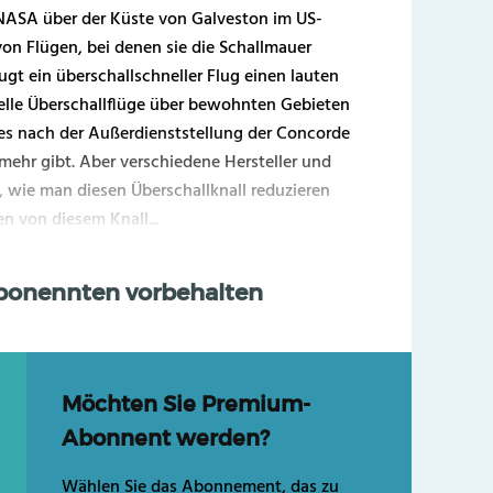
 NASA über der Küste von Galveston im US-
on Flügen, bei denen sie die Schallmauer
gt ein überschallschneller Flug einen lauten
elle Überschallflüge über bewohnten Gebieten
es nach der Außerdienststellung der Concorde
mehr gibt. Aber verschiedene Hersteller und
 wie man diesen Überschallknall reduzieren
 von diesem Knall...
Abonennten vorbehalten
Möchten Sie Premium-
Abonnent werden?
Wählen Sie das Abonnement, das zu