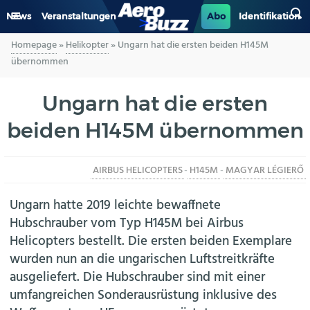
News
Veranstaltungen
Abo
Identifikation
Homepage
»
Helikopter
»
Ungarn hat die ersten beiden H145M
GENERAL AVIATION
übernommen
BIZAV
Ungarn hat die ersten
beiden H145M übernommen
LUFTVERKEHR
MILITÄR
AIRBUS HELICOPTERS
-
H145M
-
MAGYAR LÉGIERŐ
INDUSTRIE
Ungarn hatte 2019 leichte bewaffnete
Hubschrauber vom Typ H145M bei Airbus
HELIKOPTER
Helicopters bestellt. Die ersten beiden Exemplare
wurden nun an die ungarischen Luftstreitkräfte
BERUFE
ausgeliefert. Die Hubschrauber sind mit einer
umfangreichen Sonderausrüstung inklusive des
AERO-KULTUR