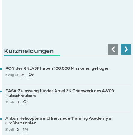
Kurzmeldungen
PC-7 der RNLASF haben 100.000 Missionen geflogen
6 August -
M-
-
0
EASA-Zulassung für das Arriel 2K-Triebwerk des AW09-
Hubschraubers
31 Juli -
H-
-
0
Airbus Helicopters eröffnet neue Training Academy in
Großbritannien
31 Juli -
B-
-
0