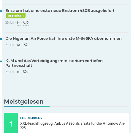
Enstrom hat eine erste neue Enstrom 480B ausgeliefert
premium
30 Juli -
H-
-
0
Die Nigerian Air Force hat ihre erste M-346FA übernommen
29 Juli -
M-
-
0
KLM und das Verteidigungsministerium vertiefen
Partnerschaft
29 Juli -
B-
-
0
Meistgelesen
LUFTVERKEHR
XXL-Frachtflugzeug: Airbus A380 als Ersatz für die Antonow An-
225