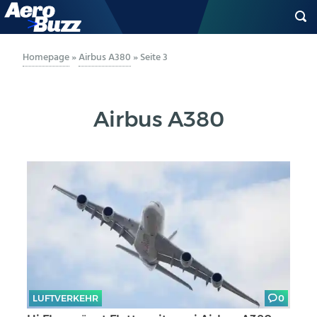
GENERAL AVIATION
Homepage
»
Airbus A380
»
Seite 3
BIZAV
Airbus A380
LUFTVERKEHR
MILITÄR
INDUSTRIE
HELIKOPTER
BERUFE
LUFTVERKEHR
0
AERO-KULTUR