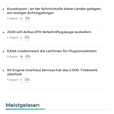
EuroAirport – an der Schnittstelle dreier Länder gelegen,
ein rüstiger Achtzigjähriger
5 August -
L-
-
0
2026 will Airbus 870 Verkehrsflugzeuge ausliefern
5 August -
I-
-
0
EASA modernisiert die Leitlinien für Flugsimulatoren
4 August -
B-
-
0
N3 Engine Overhaul Services hat das 2.000. Triebwerk
überholt
4 August -
I-
-
0
Meistgelesen