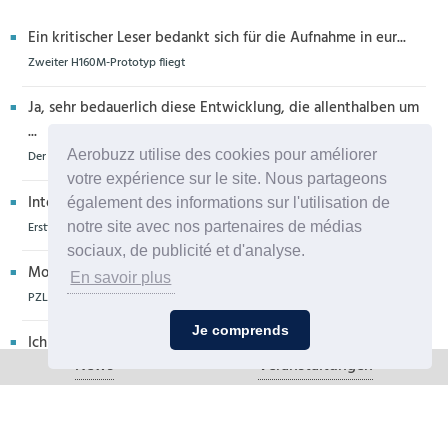
Ein kritischer Leser bedankt sich für die Aufnahme in eur...
Zweiter H160M-Prototyp fliegt
Ja, sehr bedauerlich diese Entwicklung, die allenthalben um
...
Aerobuzz utilise des cookies pour améliorer
Der Zero-G Airbus in Köln wird zerlegt, die Legende lebt weiter
votre expérience sur le site. Nous partageons
Interessantes Flugzeug, u. a. weil auch die Propeller der De...
également des informations sur l'utilisation de
Erstflug der Piper Seminole DX mit DeltaHawk-Motoren
notre site avec nos partenaires de médias
sociaux, de publicité et d'analyse.
Moin aus Schiffdorf, danke für die Nachricht. Ich meine,da...
En savoir plus
PZL Mielec fertigt die ersten S-70 Firehawk
Je comprends
Ich glaube eher,dass dieser Hubschrauber für die Bundeswe
News
Veranstaltungen
hr...
Die erste CH-47F für die Luftwaffe ist in Produktion