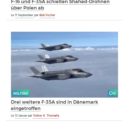
F-16 und F-35A schießen Shahed-Drohnen
über Polen ab
Le
11 September
par
Bob Fischer
MILITÄR
0
Drei weitere F-35A sind in Dänemark
eingetroffen
Le
13 Januar
par
Volker K. Thomalla