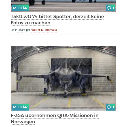
MILITÄR
0
TaktLwG 74 bittet Spotter, derzeit keine
Fotos zu machen
Le
14 März
par
Volker K. Thomalla
MILITÄR
0
F-35A übernehmen QRA-Missionen in
Norwegen