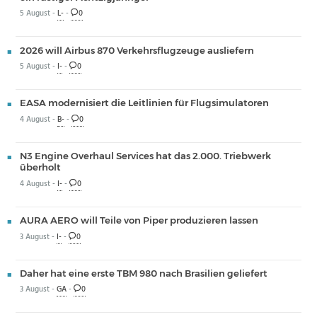
5 August -
L-
-
0
2026 will Airbus 870 Verkehrsflugzeuge ausliefern
5 August -
I-
-
0
EASA modernisiert die Leitlinien für Flugsimulatoren
4 August -
B-
-
0
N3 Engine Overhaul Services hat das 2.000. Triebwerk
überholt
4 August -
I-
-
0
AURA AERO will Teile von Piper produzieren lassen
3 August -
I-
-
0
Daher hat eine erste TBM 980 nach Brasilien geliefert
3 August -
GA
-
0