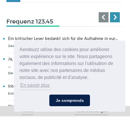
Frequenz 123,45
Ein kritischer Leser bedankt sich für die Aufnahme in eur...
Zweiter H160M-Prototyp fliegt
Aerobuzz utilise des cookies pour améliorer
votre expérience sur le site. Nous partageons
Ja, sehr bedauerlich diese Entwicklung, die allenthalben um
également des informations sur l'utilisation de
...
notre site avec nos partenaires de médias
Der Zero-G Airbus in Köln wird zerlegt, die Legende lebt weiter
sociaux, de publicité et d'analyse.
En savoir plus
Interessantes Flugzeug, u. a. weil auch die Propeller der De...
Erstflug der Piper Seminole DX mit DeltaHawk-Motoren
Je comprends
Moin aus Schiffdorf, danke für die Nachricht. Ich meine,da...
News
Veranstaltungen
PZL Mielec fertigt die ersten S-70 Firehawk
Ich glaube eher,dass dieser Hubschrauber für die Bundeswe