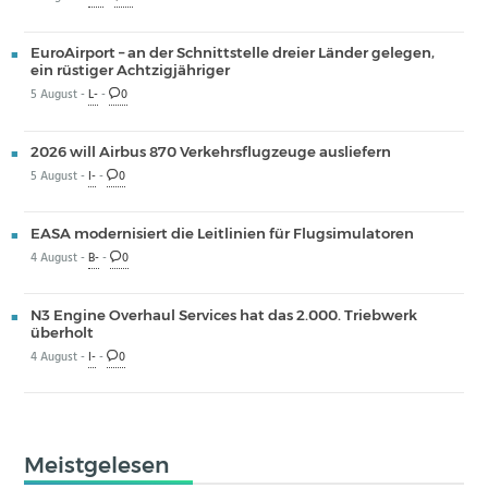
EuroAirport – an der Schnittstelle dreier Länder gelegen,
ein rüstiger Achtzigjähriger
5 August -
L-
-
0
2026 will Airbus 870 Verkehrsflugzeuge ausliefern
5 August -
I-
-
0
EASA modernisiert die Leitlinien für Flugsimulatoren
4 August -
B-
-
0
N3 Engine Overhaul Services hat das 2.000. Triebwerk
überholt
4 August -
I-
-
0
Meistgelesen