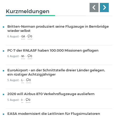
Kurzmeldungen
Britten-Norman produziert seine Flugzeuge in Bembridge
wieder selbst
6 August -
GA
-
0
PC-7 der RNLASF haben 100.000 Missionen geflogen
6 August -
M-
-
0
EuroAirport – an der Schnittstelle dreier Länder gelegen,
ein rüstiger Achtzigjähriger
5 August -
L-
-
0
2026 will Airbus 870 Verkehrsflugzeuge ausliefern
5 August -
I-
-
0
EASA modernisiert die Leitlinien für Flugsimulatoren