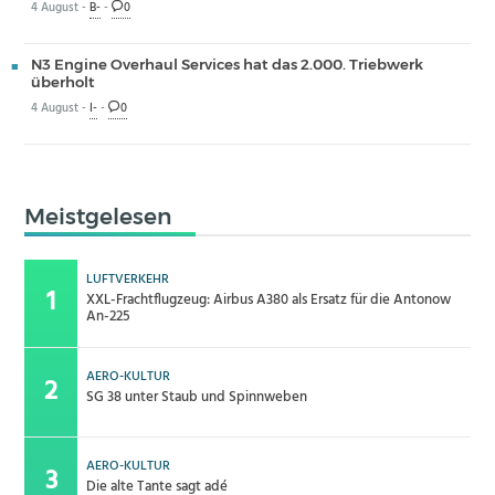
4 August -
B-
-
0
N3 Engine Overhaul Services hat das 2.000. Triebwerk
überholt
4 August -
I-
-
0
Meistgelesen
LUFTVERKEHR
XXL-Frachtflugzeug: Airbus A380 als Ersatz für die Antonow
An-225
AERO-KULTUR
SG 38 unter Staub und Spinnweben
AERO-KULTUR
Die alte Tante sagt adé