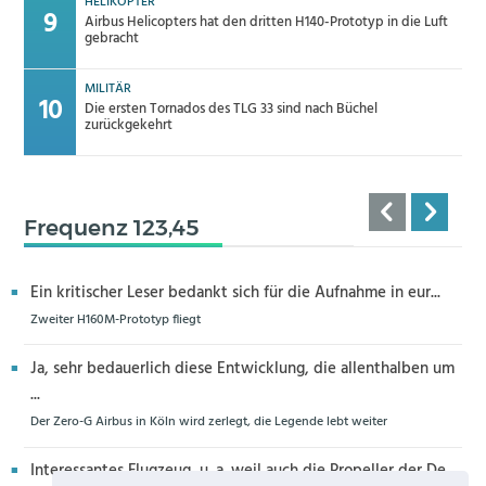
HELIKOPTER
Airbus Helicopters hat den dritten H140-Prototyp in die Luft
gebracht
MILITÄR
Die ersten Tornados des TLG 33 sind nach Büchel
zurückgekehrt
Frequenz 123,45
Ein kritischer Leser bedankt sich für die Aufnahme in eur...
Zweiter H160M-Prototyp fliegt
Ja, sehr bedauerlich diese Entwicklung, die allenthalben um
...
Der Zero-G Airbus in Köln wird zerlegt, die Legende lebt weiter
Interessantes Flugzeug, u. a. weil auch die Propeller der De...