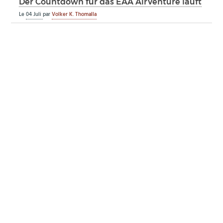
Der Countdown für das EAA AirVenture läuft
Le
04 Juli
par
Volker K. Thomalla