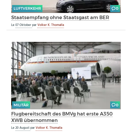
LUFTVERKEHR
0
Staatsempfang ohne Staatsgast am BER
Le
07 Oktober
par
Volker K. Thomalla
MILITÄR
0
Flugbereitschaft des BMVg hat erste A350
XWB übernommen
Le
20 August
par
Volker K. Thomalla