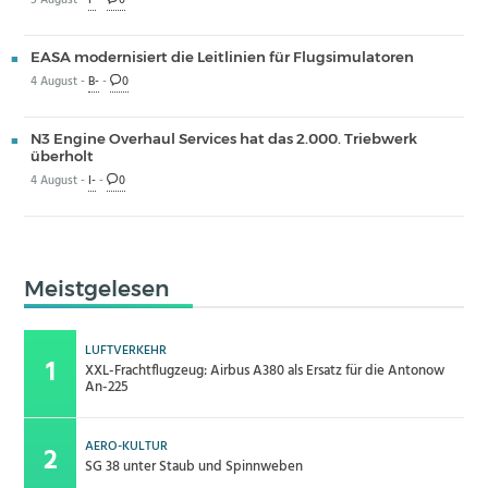
5 August -
I-
-
0
EASA modernisiert die Leitlinien für Flugsimulatoren
4 August -
B-
-
0
N3 Engine Overhaul Services hat das 2.000. Triebwerk
überholt
4 August -
I-
-
0
Meistgelesen
LUFTVERKEHR
XXL-Frachtflugzeug: Airbus A380 als Ersatz für die Antonow
An-225
AERO-KULTUR
SG 38 unter Staub und Spinnweben