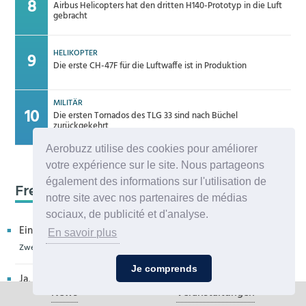
Airbus Helicopters hat den dritten H140-Prototyp in die Luft
gebracht
HELIKOPTER
Die erste CH-47F für die Luftwaffe ist in Produktion
MILITÄR
Die ersten Tornados des TLG 33 sind nach Büchel
zurückgekehrt
Aerobuzz utilise des cookies pour améliorer
votre expérience sur le site. Nous partageons
également des informations sur l'utilisation de
Frequenz 123,45
notre site avec nos partenaires de médias
sociaux, de publicité et d'analyse.
Ein kritischer Leser bedankt sich für die Aufnahme in eur...
En savoir plus
Zweiter H160M-Prototyp fliegt
Je comprends
Ja, sehr bedauerlich diese Entwicklung, die allenthalben um
News
Veranstaltungen
...