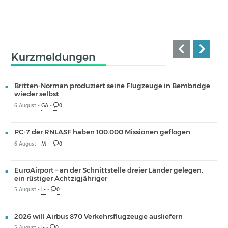
Kurzmeldungen
Britten-Norman produziert seine Flugzeuge in Bembridge
wieder selbst
6 August -
GA
-
0
PC-7 der RNLASF haben 100.000 Missionen geflogen
6 August -
M-
-
0
EuroAirport – an der Schnittstelle dreier Länder gelegen,
ein rüstiger Achtzigjähriger
5 August -
L-
-
0
2026 will Airbus 870 Verkehrsflugzeuge ausliefern