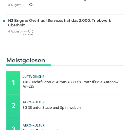
4 August -
B-
-
0
N3 Engine Overhaul Services hat das 2.000. Triebwerk
überholt
4 August -
I-
-
0
Meistgelesen
LUFTVERKEHR
XXL-Frachtflugzeug: Airbus A380 als Ersatz für die Antonow
An-225
AERO-KULTUR
SG 38 unter Staub und Spinnweben
AERO-KULTUR