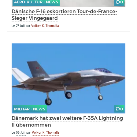
AERO-KULTUR - NEWS
0
Dänische F-16 eskortieren Tour-de-France-
Sieger Vingegaard
Le
27 Juli
par
Volker K. Thomalla
MILITÄR - NEWS
0
Dänemark hat zwei weitere F-35A Lightning
II übernommen
Le
06 Juli
par
Volker K. Thomalla