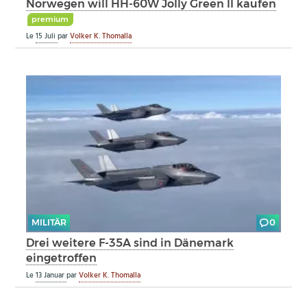
Norwegen will HH-60W Jolly Green II kaufen
premium
Le
15 Juli
par
Volker K. Thomalla
MILITÄR
0
Drei weitere F-35A sind in Dänemark
eingetroffen
Le
13 Januar
par
Volker K. Thomalla