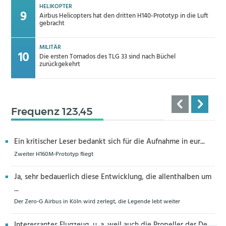
HELIKOPTER
Airbus Helicopters hat den dritten H140-Prototyp in die Luft
gebracht
MILITÄR
Die ersten Tornados des TLG 33 sind nach Büchel
zurückgekehrt
Frequenz 123,45
Ein kritischer Leser bedankt sich für die Aufnahme in eur...
Zweiter H160M-Prototyp fliegt
Ja, sehr bedauerlich diese Entwicklung, die allenthalben um
...
Der Zero-G Airbus in Köln wird zerlegt, die Legende lebt weiter
Interessantes Flugzeug, u. a. weil auch die Propeller der De...