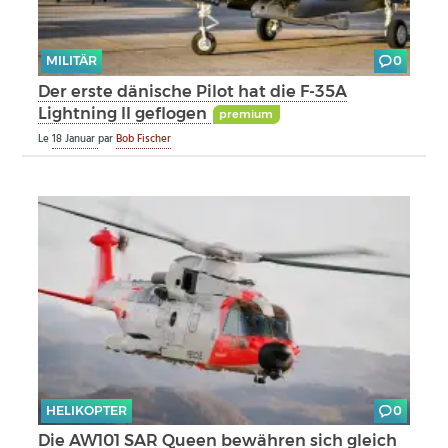
MILITÄR
0
Der erste dänische Pilot hat die F-35A
Lightning II geflogen
premium
Le
18 Januar
par
Bob Fischer
HELIKOPTER
0
Die AW101 SAR Queen bewähren sich gleich