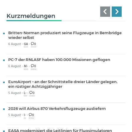
Kurzmeldungen
Britten-Norman produziert seine Flugzeuge in Bembridge
wieder selbst
6 August -
GA
-
0
PC-7 der RNLASF haben 100.000 Missionen geflogen
6 August -
M-
-
0
EuroAirport – an der Schnittstelle dreier Länder gelegen,
ein rüstiger Achtzigjähriger
5 August -
L-
-
0
2026 will Airbus 870 Verkehrsflugzeuge ausliefern
5 August -
I-
-
0
EASA modernisiert die Leitlinien für Flugsimulatoren