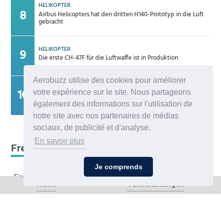
HELIKOPTER
Airbus Helicopters hat den dritten H140-Prototyp in die Luft
gebracht
HELIKOPTER
Die erste CH-47F für die Luftwaffe ist in Produktion
Aerobuzz utilise des cookies pour améliorer
MILITÄR
votre expérience sur le site. Nous partageons
Die ersten Tornados des TLG 33 sind nach Büchel
zurückgekehrt
également des informations sur l'utilisation de
notre site avec nos partenaires de médias
sociaux, de publicité et d'analyse.
En savoir plus
Frequenz 123,45
Je comprends
Ein kritischer Leser bedankt sich für die Aufnahme in eur...
News
Veranstaltungen
Zweiter H160M-Prototyp fliegt
Ja, sehr bedauerlich diese Entwicklung, die allenthalben um