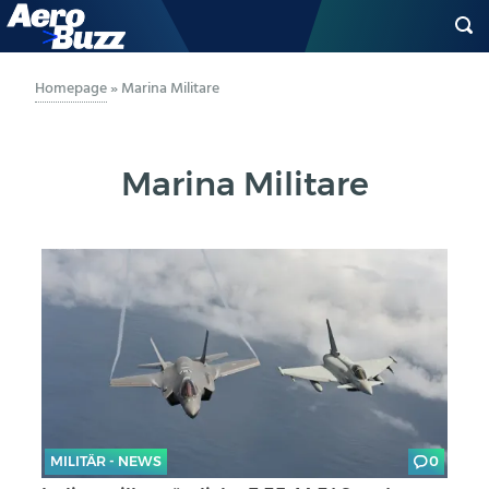
GENERAL AVIATION
Homepage
»
Marina Militare
BIZAV
Marina Militare
LUFTVERKEHR
MILITÄR
INDUSTRIE
HELIKOPTER
BERUFE
MILITÄR - NEWS
0
AERO-KULTUR