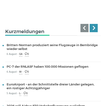
Kurzmeldungen
Britten-Norman produziert seine Flugzeuge in Bembridge
wieder selbst
6 August -
GA
-
0
PC-7 der RNLASF haben 100.000 Missionen geflogen
6 August -
M-
-
0
EuroAirport – an der Schnittstelle dreier Länder gelegen,
ein rüstiger Achtzigjähriger
5 August -
L-
-
0
2026 will Airbus 870 Verkehrsflugzeuge ausliefern