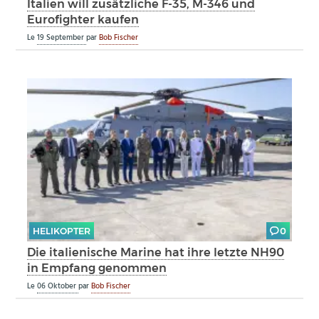
Italien will zusätzliche F-35, M-346 und
Eurofighter kaufen
Le
19 September
par
Bob Fischer
HELIKOPTER
0
Die italienische Marine hat ihre letzte NH90
in Empfang genommen
Le
06 Oktober
par
Bob Fischer