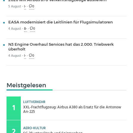
5 August -
I-
-
0
EASA modernisiert die Leitlinien für Flugsimulatoren
4 August -
B-
-
0
N3 Engine Overhaul Services hat das 2.000. Triebwerk
überholt
4 August -
I-
-
0
Meistgelesen
LUFTVERKEHR
XXL-Frachtflugzeug: Airbus A380 als Ersatz für die Antonow
An-225
AERO-KULTUR