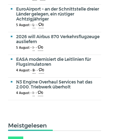
EuroAirport – an der Schnittstelle dreier
Länder gelegen, ein rüstiger
Achtzigjähriger
5 August -
L-
-
0
2026 will Airbus 870 Verkehrsflugzeuge
ausliefern
5 August -
I-
-
0
EASA modernisiert die Leitlinien für
Flugsimulatoren
4 August -
B-
-
0
N3 Engine Overhaul Services hat das
2.000. Triebwerk überholt
4 August -
I-
-
0
Meistgelesen