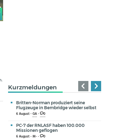
0
n.
Kurzmeldungen
Britten-Norman produziert seine
Flugzeuge in Bembridge wieder selbst
6 August -
GA
-
0
PC-7 der RNLASF haben 100.000
Missionen geflogen
6 August -
M-
-
0