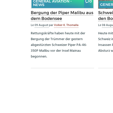
GENERAL AVIATION -
0
GENER
NEWS
Bergung der Piper Malibu aus
Schwei
dem Bodensee
den Bo
Le
09 August
par
Volker K. Thomalla
Le
08 Aug
Rettungskräfte haben heute mit der
Heute mit
Bergung der Trümmer der gestern
Schweiz i
abgestürzten Schweizer Piper PA-46-
Insassen
350P Malibu vor der Insel Mainau
Absturz 
begonnen.