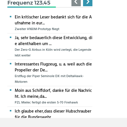
Frequenz 123,45
Ein kritischer Leser bedankt sich für die A
ufnahme in eur...
Zweiter H160M-Prototyp fliegt
Ja, sehr bedauerlich diese Entwicklung, di
e allenthalben um ...
Der Zero-G Airbus in Köln wird zerlegt, die Legende
lebt weiter
Interessantes Flugzeug, u. a. weil auch die
Propeller der De...
Erstflug der Piper Seminole DX mit DeltaHawk-
Motoren
Moin aus Schiffdorf, danke für die Nachric
ht. Ich meine,da...
PZL Mielec fertigt die ersten S-70 Firehawk
Ich glaube eher,dass dieser Hubschrauber
für die Bundeswehr...
Die erste CH-47F für die Luftwaffe ist in Produktion