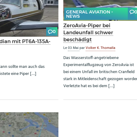
GENERAL AVIATION -
NEWS
ZeroAvia-Piper bei
0
Landeunfall schwer
beschädigt
idian mit PT6A-135A-
Le
03 Mai
par
Volker K. Thomalla
Das Wasserstoff-angetriebene
Experimentalflugzeug von ZeroAvia ist
dann sollte man auch das
bei einem Unfall im britischen Cranfield
stete eine Piper […]
stark in Mitleidenschaft gezogen worde
Verletzte hat es bei dem […]