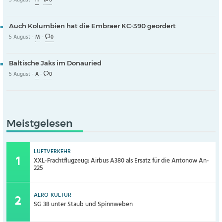
5 August -
H
-
0
Auch Kolumbien hat die Embraer KC-390 geordert
5 August -
M
-
0
Baltische Jaks im Donauried
5 August -
A
-
0
Meistgelesen
LUFTVERKEHR
XXL-Frachtflugzeug: Airbus A380 als Ersatz für die Antonow An-
225
AERO-KULTUR
SG 38 unter Staub und Spinnweben