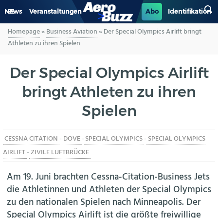
News
Veranstaltungen
Abo
Identifikation
Homepage
»
Business Aviation
»
Der Special Olympics Airlift bringt
GENERAL AVIATION
Athleten zu ihren Spielen
BIZAV
Der Special Olympics Airlift
bringt Athleten zu ihren
LUFTVERKEHR
Spielen
MILITÄR
CESSNA CITATION
-
DOVE
-
SPECIAL OLYMPICS
-
SPECIAL OLYMPICS
INDUSTRIE
AIRLIFT
-
ZIVILE LUFTBRÜCKE
HELIKOPTER
Am 19. Juni brachten Cessna-Citation-Business Jets
die Athletinnen und Athleten der Special Olympics
BERUFE
zu den nationalen Spielen nach Minneapolis. Der
Special Olympics Airlift ist die größte freiwillige
AERO-KULTUR