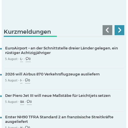
Kurzmeldungen
EuroAirport – an der Schnittstelle dreier Länder gelegen, ein
rüstiger Achtzigjähriger
5 August -
L-
-
0
2026 will Airbus 870 Verkehrsflugzeuge ausliefern
5 August -
I-
-
0
Der Piero Jet III will neue Maßstäbe für Leichtjets setzen
5 August -
BA
-
0
Erster NH90 TFRA Standard 2 an französische Streitkräfte
ausgeliefert