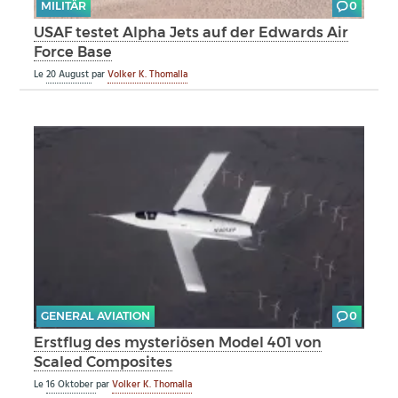
MILITÄR
0
USAF testet Alpha Jets auf der Edwards Air
Force Base
Le
20 August
par
Volker K. Thomalla
GENERAL AVIATION
0
Erstflug des mysteriösen Model 401 von
Scaled Composites
Le
16 Oktober
par
Volker K. Thomalla