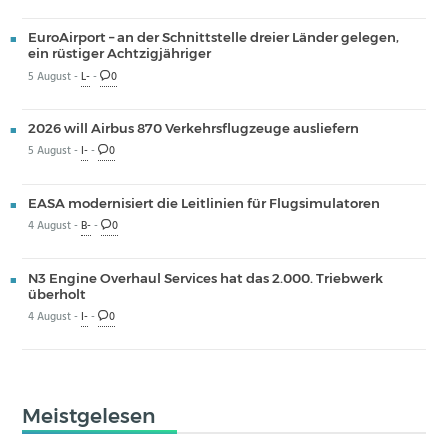
EuroAirport – an der Schnittstelle dreier Länder gelegen,
ein rüstiger Achtzigjähriger
5 August -
L-
-
0
2026 will Airbus 870 Verkehrsflugzeuge ausliefern
5 August -
I-
-
0
EASA modernisiert die Leitlinien für Flugsimulatoren
4 August -
B-
-
0
N3 Engine Overhaul Services hat das 2.000. Triebwerk
überholt
4 August -
I-
-
0
Meistgelesen