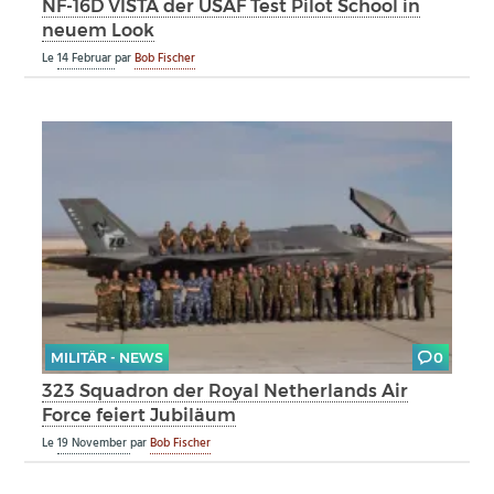
NF-16D VISTA der USAF Test Pilot School in
neuem Look
Le
14 Februar
par
Bob Fischer
MILITÄR - NEWS
0
323 Squadron der Royal Netherlands Air
Force feiert Jubiläum
Le
19 November
par
Bob Fischer