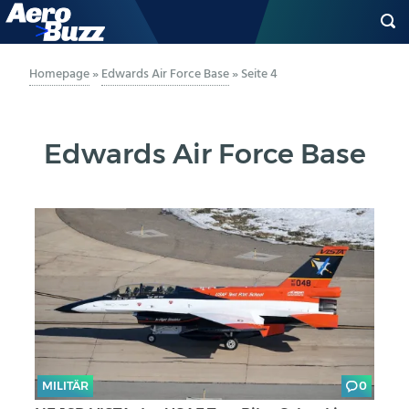
GENERAL AVIATION
Homepage
»
Edwards Air Force Base
»
Seite 4
BIZAV
Edwards Air Force Base
LUFTVERKEHR
MILITÄR
INDUSTRIE
HELIKOPTER
BERUFE
MILITÄR
0
AERO-KULTUR