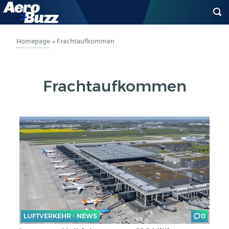
GENERAL AVIATION
Homepage
»
Frachtaufkommen
BIZAV
Frachtaufkommen
LUFTVERKEHR
MILITÄR
INDUSTRIE
HELIKOPTER
BERUFE
LUFTVERKEHR - NEWS
0
AERO-KULTUR