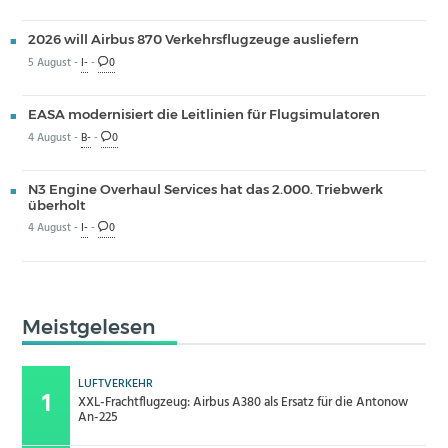
2026 will Airbus 870 Verkehrsflugzeuge ausliefern
5 August -
I-
-
0
EASA modernisiert die Leitlinien für Flugsimulatoren
4 August -
B-
-
0
N3 Engine Overhaul Services hat das 2.000. Triebwerk
überholt
4 August -
I-
-
0
Meistgelesen
LUFTVERKEHR
XXL-Frachtflugzeug: Airbus A380 als Ersatz für die Antonow
An-225