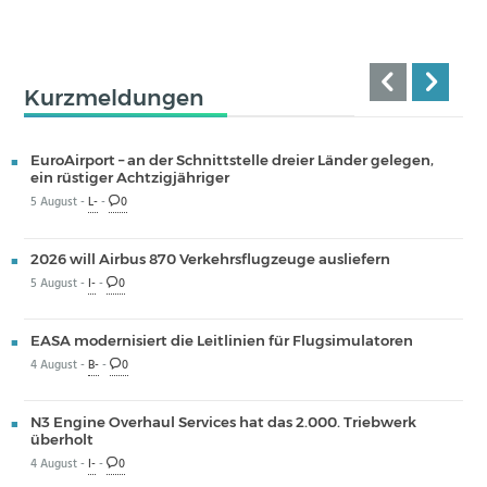
Kurzmeldungen
EuroAirport – an der Schnittstelle dreier Länder gelegen,
ein rüstiger Achtzigjähriger
5 August -
L-
-
0
2026 will Airbus 870 Verkehrsflugzeuge ausliefern
5 August -
I-
-
0
EASA modernisiert die Leitlinien für Flugsimulatoren
4 August -
B-
-
0
N3 Engine Overhaul Services hat das 2.000. Triebwerk
überholt
4 August -
I-
-
0