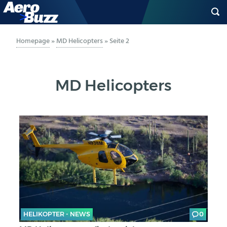
GENERAL AVIATION
Homepage
»
MD Helicopters
»
Seite 2
BIZAV
MD Helicopters
LUFTVERKEHR
MILITÄR
INDUSTRIE
HELIKOPTER
BERUFE
HELIKOPTER - NEWS
0
AERO-KULTUR