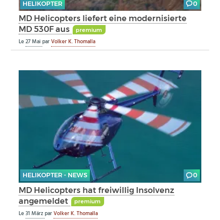
HELIKOPTER
0
MD Helicopters liefert eine modernisierte
MD 530F aus
premium
Le
27 Mai
par
Volker K. Thomalla
HELIKOPTER - NEWS
0
MD Helicopters hat freiwillig Insolvenz
angemeldet
premium
Le
31 März
par
Volker K. Thomalla