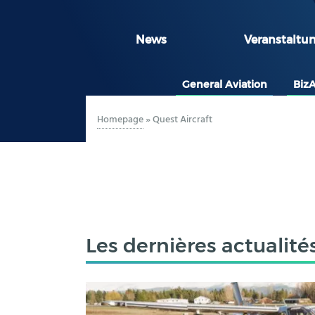
News
Veranstaltu
General Aviation
Biz
Homepage
»
Quest Aircraft
Les dernières actualité