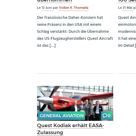
Le
13 Juni
par
Volker K. Thomalla
Le
31 Mai
p
Der französische Daher-Konzern hat
Quest Air
seine Präsenz in den USA mit einem
einmotor
Schlag verstärkt: Durch die Übernahme
modernisi
des US-Flugzeugherstellers Quest Aircraft
II hat ei
ist das […]
im Detail 
GENERAL AVIATION
0
Quest Kodiak erhält EASA-
Zulassung