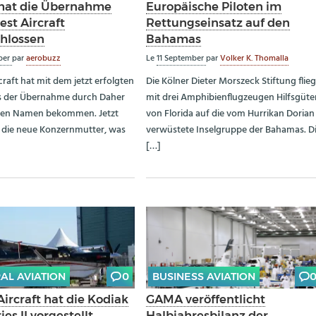
hat die Übernahme
Europäische Piloten im
st Aircraft
Rettungseinsatz auf den
hlossen
Bahamas
ber
par
aerobuzz
Le
11 September
par
Volker K. Thomalla
raft hat mit dem jetzt erfolgten
Die Kölner Dieter Morszeck Stiftung flieg
s der Übernahme durch Daher
mit drei Amphibienflugzeugen Hilfsgüte
uen Namen bekommen. Jetzt
von Florida auf die vom Hurrikan Dorian
t die neue Konzernmutter, was
verwüstete Inselgruppe der Bahamas. D
[…]
AL AVIATION
0
BUSINESS AVIATION
ircraft hat die Kodiak
GAMA veröffentlicht
ies II vorgestellt
Halbjahresbilanz der