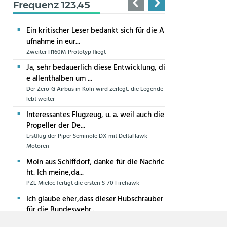
Frequenz 123,45
Ein kritischer Leser bedankt sich für die A
ufnahme in eur...
Zweiter H160M-Prototyp fliegt
Ja, sehr bedauerlich diese Entwicklung, di
e allenthalben um ...
Der Zero-G Airbus in Köln wird zerlegt, die Legende
lebt weiter
Interessantes Flugzeug, u. a. weil auch die
Propeller der De...
Erstflug der Piper Seminole DX mit DeltaHawk-
Motoren
Moin aus Schiffdorf, danke für die Nachric
ht. Ich meine,da...
PZL Mielec fertigt die ersten S-70 Firehawk
Ich glaube eher,dass dieser Hubschrauber
für die Bundeswehr...
Die erste CH-47F für die Luftwaffe ist in Produktion