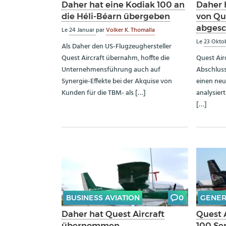
Daher hat eine Kodiak 100 an
Daher 
die Héli-Béarn übergeben
von Que
abgesc
Le
24 Januar
par
Volker K. Thomalla
Le
23 Okto
Als Daher den US-Flugzeughersteller
Quest Aircraft übernahm, hoffte die
Quest Airc
Unternehmensführung auch auf
Abschlus
Synergie-Effekte bei der Akquise von
einen ne
Kunden für die TBM- als […]
analysier
[…]
BUSINESS AVIATION
0
GENER
Daher hat Quest Aircraft
Quest A
übernommen
100 Ser