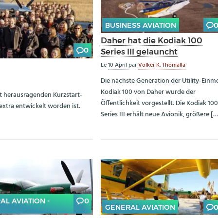
BUSINESS AVIATION
Daher hat die Kodiak 100
0
Series III gelauncht
Le
10 April
par
Volker K. Thomalla
Die nächste Generation der Utility-Einm
Kodiak 100 von Daher wurde der
it herausragenden Kurzstart-
Öffentlichkeit vorgestellt. Die Kodiak 10
extra entwickelt worden ist.
Series III erhält neue Avionik, größere [
AL AVIATION -
0
GENERAL AVIATION