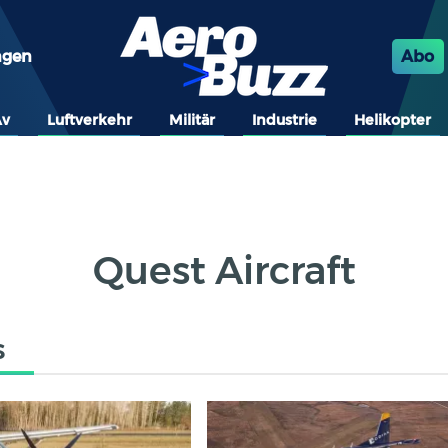
ngen
Abo
Av
Luftverkehr
Militär
Industrie
Helikopter
Quest Aircraft
s