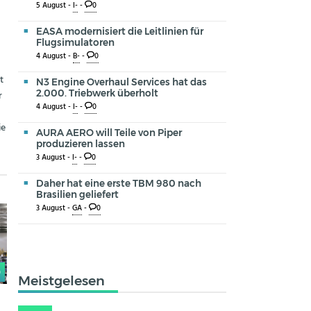
5 August -
I-
-
0
EASA modernisiert die Leitlinien für
Flugsimulatoren
4 August -
B-
-
0
t
N3 Engine Overhaul Services hat das
2.000. Triebwerk überholt
r
4 August -
I-
-
0
ie
AURA AERO will Teile von Piper
produzieren lassen
3 August -
I-
-
0
Daher hat eine erste TBM 980 nach
Brasilien geliefert
3 August -
GA
-
0
0
Meistgelesen