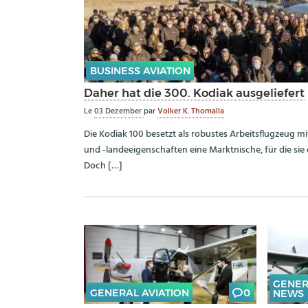
BUSINESS AVIATION
Daher hat die 300. Kodiak ausgeliefert
Le
03 Dezember
par
Volker K. Thomalla
Die Kodiak 100 besetzt als robustes Arbeitsflugzeug m
und -landeeigenschaften eine Marktnische, für die sie 
Doch […]
GENER
GENERAL AVIATION
0
NEWS