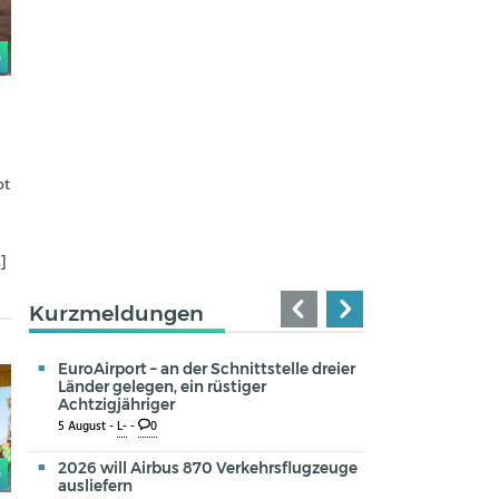
0
ot
0
…]
Kurzmeldungen
EuroAirport – an der Schnittstelle dreier
Länder gelegen, ein rüstiger
Achtzigjähriger
5 August -
L-
-
0
2026 will Airbus 870 Verkehrsflugzeuge
0
ausliefern