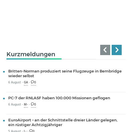
Kurzmeldungen
Britten-Norman produziert seine Flugzeuge in Bembridge
wieder selbst
6 August -
GA
-
0
PC-7 der RNLASF haben 100.000 Missionen geflogen
6 August -
M-
-
0
EuroAirport – an der Schnittstelle dreier Länder gelegen,
ein rüstiger Achtzigjähriger
5 August -
L-
-
0