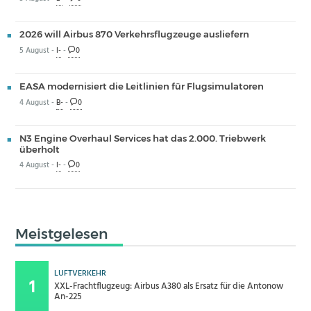
2026 will Airbus 870 Verkehrsflugzeuge ausliefern
5 August -
I-
-
0
EASA modernisiert die Leitlinien für Flugsimulatoren
4 August -
B-
-
0
N3 Engine Overhaul Services hat das 2.000. Triebwerk
überholt
4 August -
I-
-
0
Meistgelesen
LUFTVERKEHR
XXL-Frachtflugzeug: Airbus A380 als Ersatz für die Antonow
An-225