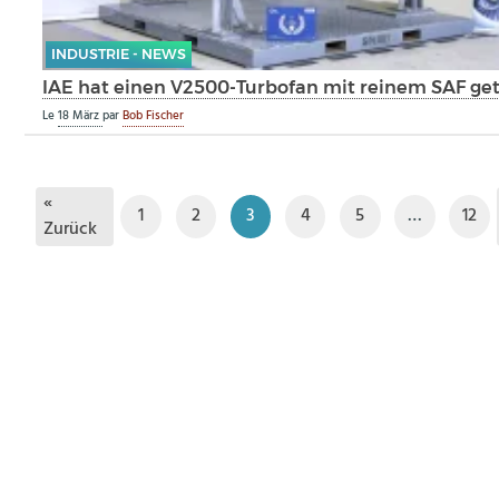
INDUSTRIE - NEWS
IAE hat einen V2500-Turbofan mit reinem SAF get
Le
18 März
par
Bob Fischer
«
1
2
3
4
5
…
12
Zurück