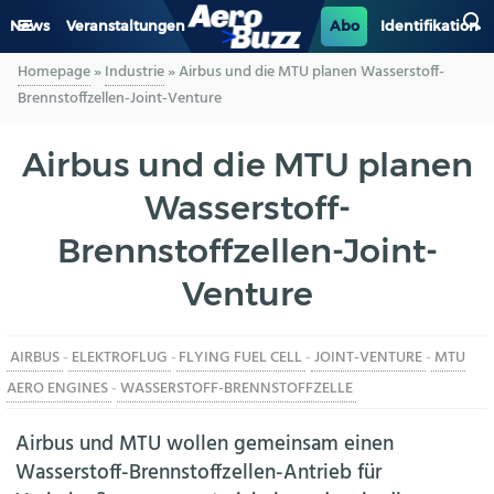
News
Veranstaltungen
Abo
Identifikation
Homepage
»
Industrie
»
Airbus und die MTU planen Wasserstoff-
GENERAL AVIATION
Brennstoffzellen-Joint-Venture
BIZAV
Airbus und die MTU planen
Wasserstoff-
LUFTVERKEHR
Brennstoffzellen-Joint-
MILITÄR
Venture
INDUSTRIE
AIRBUS
-
ELEKTROFLUG
-
FLYING FUEL CELL
-
JOINT-VENTURE
-
MTU
HELIKOPTER
AERO ENGINES
-
WASSERSTOFF-BRENNSTOFFZELLE
BERUFE
Airbus und MTU wollen gemeinsam einen
Wasserstoff-Brennstoffzellen-Antrieb für
AERO-KULTUR