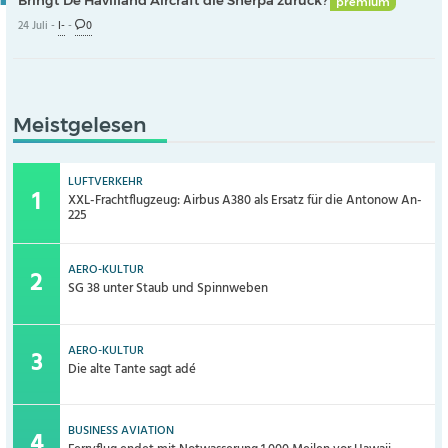
Bringt De Havilland Aircraft die Sherpa zurück?
premium
24 Juli -
I-
-
0
Meistgelesen
LUFTVERKEHR
XXL-Frachtflugzeug: Airbus A380 als Ersatz für die Antonow An-
225
AERO-KULTUR
SG 38 unter Staub und Spinnweben
AERO-KULTUR
Die alte Tante sagt adé
BUSINESS AVIATION