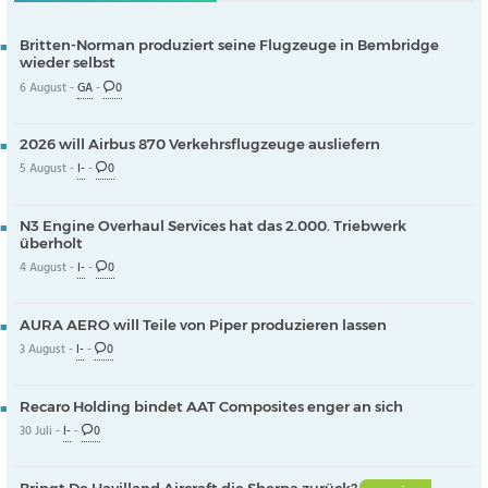
Britten-Norman produziert seine Flugzeuge in Bembridge
wieder selbst
6 August -
GA
-
0
2026 will Airbus 870 Verkehrsflugzeuge ausliefern
5 August -
I-
-
0
N3 Engine Overhaul Services hat das 2.000. Triebwerk
überholt
4 August -
I-
-
0
AURA AERO will Teile von Piper produzieren lassen
3 August -
I-
-
0
Recaro Holding bindet AAT Composites enger an sich
30 Juli -
I-
-
0