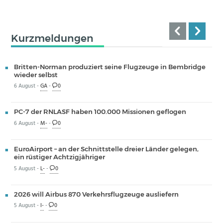
Kurzmeldungen
Britten-Norman produziert seine Flugzeuge in Bembridge
wieder selbst
6 August -
GA
-
0
PC-7 der RNLASF haben 100.000 Missionen geflogen
6 August -
M-
-
0
EuroAirport – an der Schnittstelle dreier Länder gelegen,
ein rüstiger Achtzigjähriger
5 August -
L-
-
0
2026 will Airbus 870 Verkehrsflugzeuge ausliefern
5 August -
I-
-
0