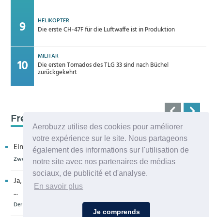
HELIKOPTER
Die erste CH-47F für die Luftwaffe ist in Produktion
MILITÄR
Die ersten Tornados des TLG 33 sind nach Büchel
zurückgekehrt
Frequenz 123,45
Aerobuzz utilise des cookies pour améliorer
votre expérience sur le site. Nous partageons
Ein kritischer Leser bedankt sich für die Aufnahme in eur...
également des informations sur l'utilisation de
Zweiter H160M-Prototyp fliegt
notre site avec nos partenaires de médias
sociaux, de publicité et d'analyse.
Ja, sehr bedauerlich diese Entwicklung, die allenthalben um
En savoir plus
...
Der Zero-G Airbus in Köln wird zerlegt, die Legende lebt weiter
Je comprends