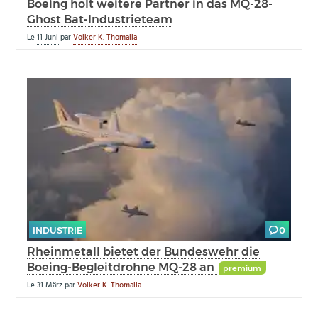
Boeing holt weitere Partner in das MQ-28-
Ghost Bat-Industrieteam
Le
11 Juni
par
Volker K. Thomalla
INDUSTRIE
0
Rheinmetall bietet der Bundeswehr die
Boeing-Begleitdrohne MQ-28 an
premium
Le
31 März
par
Volker K. Thomalla