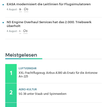
EASA modernisiert die Leitlinien für Flugsimulatoren
4 August -
B-
-
0
N3 Engine Overhaul Services hat das 2.000. Triebwerk
überholt
4 August -
I-
-
0
Meistgelesen
LUFTVERKEHR
XXL-Frachtflugzeug: Airbus A380 als Ersatz für die Antonow
An-225
AERO-KULTUR
SG 38 unter Staub und Spinnweben