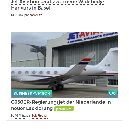
Jet Aviation baut zwei neue Widebody-
Hangars in Basel
Le
21 Mai
par
aerobuzz
BUSINESS AVIATION
0
G650ER-Regierungsjet der Niederlande in
neuer Lackierung
premium
Le
14 März
par
Bob Fischer