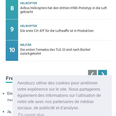
HELIKOPTER
Airbus Helicopters hat den dritten H140-Prototyp in die Luft
gebracht
HELIKOPTER
Die erste CH-47F für die Luftwaffe ist in Produktion
MILITÄR
Die ersten Tornados des TLG 33 sind nach Büchel
zurückgekehrt
Frequenz 123,45
Aerobuzz utilise des cookies pour améliorer
votre expérience sur le site. Nous partageons
Ein kritischer Leser bedankt sich für die Aufnahme in eur...
également des informations sur l'utilisation de
Zweiter H160M-Prototyp fliegt
notre site avec nos partenaires de médias
sociaux, de publicité et d'analyse.
Ja, sehr bedauerlich diese Entwicklung, die allenthalben um
En savoir plus