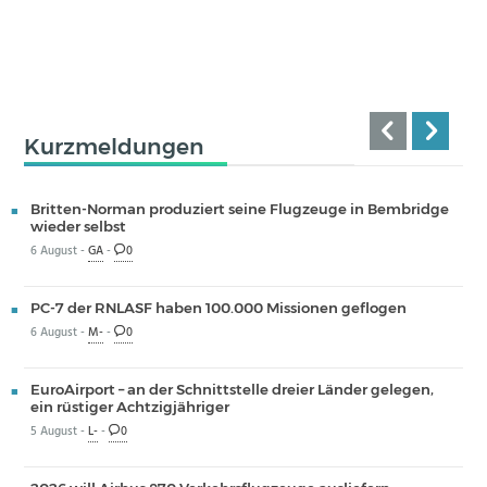
Kurzmeldungen
Britten-Norman produziert seine Flugzeuge in Bembridge
wieder selbst
6 August -
GA
-
0
PC-7 der RNLASF haben 100.000 Missionen geflogen
6 August -
M-
-
0
EuroAirport – an der Schnittstelle dreier Länder gelegen,
ein rüstiger Achtzigjähriger
5 August -
L-
-
0