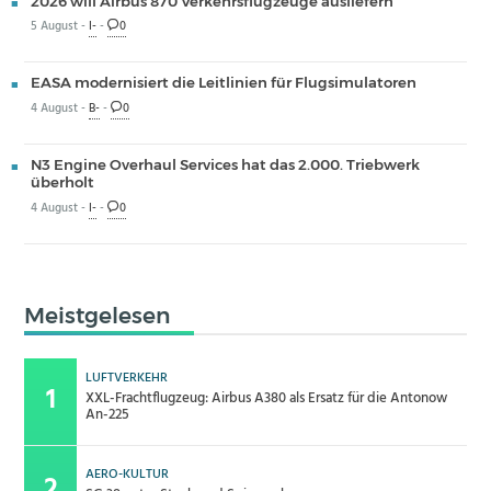
2026 will Airbus 870 Verkehrsflugzeuge ausliefern
5 August -
I-
-
0
EASA modernisiert die Leitlinien für Flugsimulatoren
4 August -
B-
-
0
N3 Engine Overhaul Services hat das 2.000. Triebwerk
überholt
4 August -
I-
-
0
Meistgelesen
LUFTVERKEHR
XXL-Frachtflugzeug: Airbus A380 als Ersatz für die Antonow
An-225
AERO-KULTUR