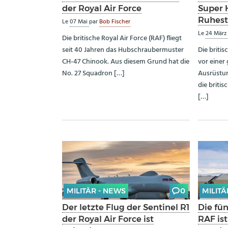
der Royal Air Force
Super 
Ruhes
Le
07 Mai
par
Bob Fischer
Le
24 Mär
Die britische Royal Air Force (RAF) fliegt
seit 40 Jahren das Hubschraubermuster
Die britis
CH-47 Chinook. Aus diesem Grund hat die
vor einer
No. 27 Squadron […]
Ausrüstu
die britis
[…]
MILITÄR - NEWS
0
MILITÄ
Der letzte Flug der Sentinel R1
Die fü
der Royal Air Force ist
RAF ist