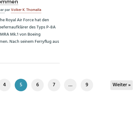
ommen
uar
par
Volker K. Thomalla
che Royal Air Force hat den
eefernaufklärer des Typs P-8A
 MRA Mk.1 von Boeing
en. Nach seinem Ferryflug aus
4
5
6
7
…
9
Weiter »