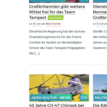
Großbritannien gibt weitere
Diensts
Mittel frei für das Team
Norman
Tempest
Großbr
premium
Le
30 Juli
par
Bob Fischer
Le
13 Juli
p
Die britische Regierung hat die nächste
Die BN-2 
Finanzierungstranche für das Future
den briti
Combat Air System an die beteiligten
Jahren aus
Firmen des Team Tempest freigegeben.
Zweimot i
Mit […]
AERO-KULTUR - NEWS
0
MILITÄ
40 Jahre CH-47 Chinook bei
Die RAF