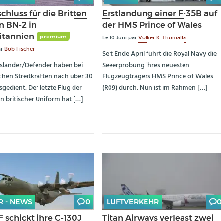
chluss für die Britten
Erstlandung einer F-35B auf
 BN-2 in
der HMS Prince of Wales
itannien
premium
Le
10 Juni
par
Volker K. Thomalla
ar
Bob Fischer
Seit Ende April führt die Royal Navy die
Islander/Defender haben bei
Seeerprobung ihres neuesten
schen Streitkräften nach über 30
Flugzeugträgers HMS Prince of Wales
gedient. Der letzte Flug der
(R09) durch. Nun ist im Rahmen […]
n britischer Uniform hat […]
R - NEWS
0
LUFTVERKEHR
 schickt ihre C-130J
Titan Airways verleast zwei