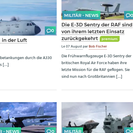
MILITÄR - NEWS
Die E-3D Sentry der RAF sind
0
von ihrem letzten Einsatz
zurückgekehrt
premium
in der Luft
Le
07 August
par
Bob Fischer
Die Frühwarnflugzeuge E-3D Sentry der
uftbetankungen durch die A330
britischen Royal Air Force haben ihre
s […]
letzte Mission für die RAF geflogen. Sie
sind nun nach Großbritannien […]
R - NEWS
0
MILITÄR