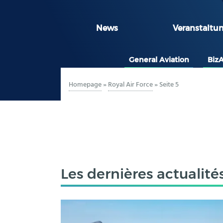
News
Veranstaltu
General Aviation
Biz
Homepage
»
Royal Air Force
»
Seite 5
Les dernières actualité