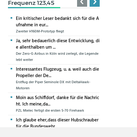
Frequenz 123,45
Ein kritischer Leser bedankt sich für die A
ufnahme in eur...
Zweiter H160M-Prototyp fliegt
Ja, sehr bedauerlich diese Entwicklung, di
e allenthalben um ...
Der Zero-G Airbus in Köln wird zerlegt, die Legende
lebt weiter
Interessantes Flugzeug, u. a. weil auch die
Propeller der De...
Erstflug der Piper Seminole DX mit DeltaHawk-
Motoren
Moin aus Schiffdorf, danke für die Nachric
ht. Ich meine,da...
PZL Mielec fertigt die ersten S-70 Firehawk
Ich glaube eher,dass dieser Hubschrauber
für die Bundeswehr...
Die erste CH-47F für die Luftwaffe ist in Produktion