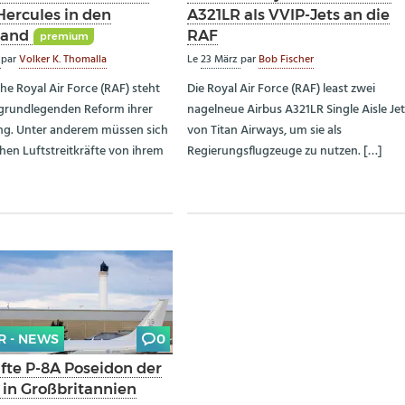
Hercules in den
A321LR als VVIP-Jets an die
tand
RAF
premium
z
par
Volker K. Thomalla
Le
23 März
par
Bob Fischer
che Royal Air Force (RAF) steht
Die Royal Air Force (RAF) least zwei
 grundlegenden Reform ihrer
nagelneue Airbus A321LR Single Aisle Je
ng. Unter anderem müssen sich
von Titan Airways, um sie als
chen Luftstreitkräfte von ihrem
Regierungsflugzeuge zu nutzen. […]
R - NEWS
0
nfte P-8A Poseidon der
 in Großbritannien