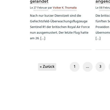
gelandet
angek
Le
27 Februar
par
Volker K. Thomalla
Le
08 Febr
Nach nur kurzer Dienstzeit sind die
Die britis
Gefechtsfeld-Überwachungsflugzeuge
fünften S
Sentinel R1 der britischen Royal Air Force
Poseidon
nun ausgemustert. Der letzte Flug hatte
übernomm
am 26. […]
[…]
« Zurück
1
…
3