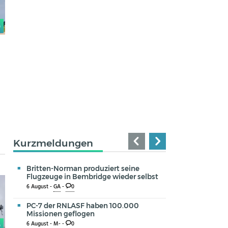
0
Kurzmeldungen
Britten-Norman produziert seine
Flugzeuge in Bembridge wieder selbst
6 August -
GA
-
0
PC-7 der RNLASF haben 100.000
Missionen geflogen
6 August -
M-
-
0
0