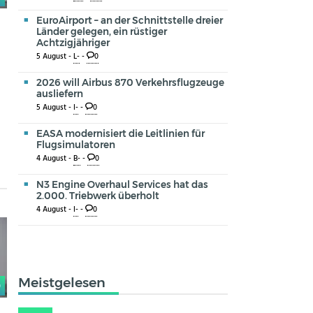
EuroAirport – an der Schnittstelle dreier
Länder gelegen, ein rüstiger
Achtzigjähriger
5 August -
L-
-
0
2026 will Airbus 870 Verkehrsflugzeuge
ausliefern
5 August -
I-
-
0
EASA modernisiert die Leitlinien für
Flugsimulatoren
4 August -
B-
-
0
N3 Engine Overhaul Services hat das
2.000. Triebwerk überholt
4 August -
I-
-
0
Meistgelesen
0