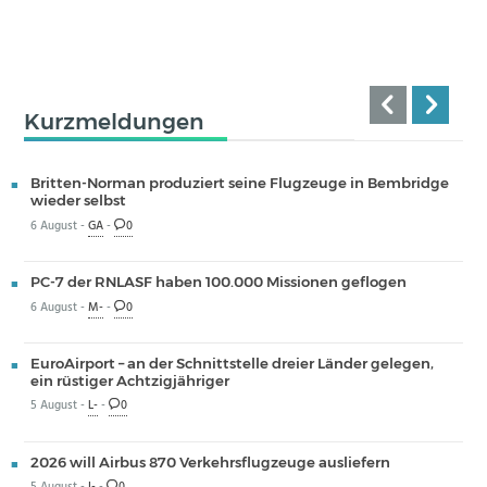
Kurzmeldungen
Britten-Norman produziert seine Flugzeuge in Bembridge
wieder selbst
6 August -
GA
-
0
PC-7 der RNLASF haben 100.000 Missionen geflogen
6 August -
M-
-
0
EuroAirport – an der Schnittstelle dreier Länder gelegen,
ein rüstiger Achtzigjähriger
5 August -
L-
-
0
2026 will Airbus 870 Verkehrsflugzeuge ausliefern