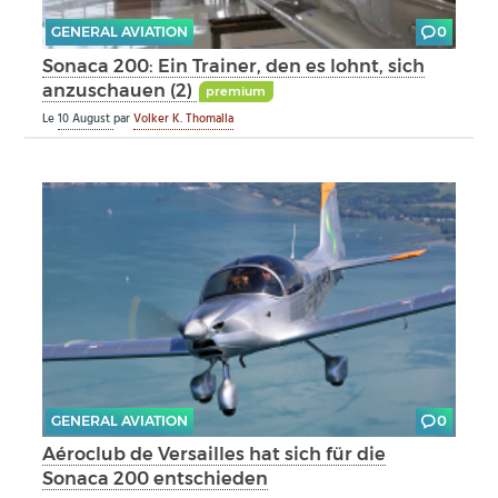
GENERAL AVIATION
0
Sonaca 200: Ein Trainer, den es lohnt, sich
anzuschauen (2)
premium
Le
10 August
par
Volker K. Thomalla
GENERAL AVIATION
0
Aéroclub de Versailles hat sich für die
Sonaca 200 entschieden