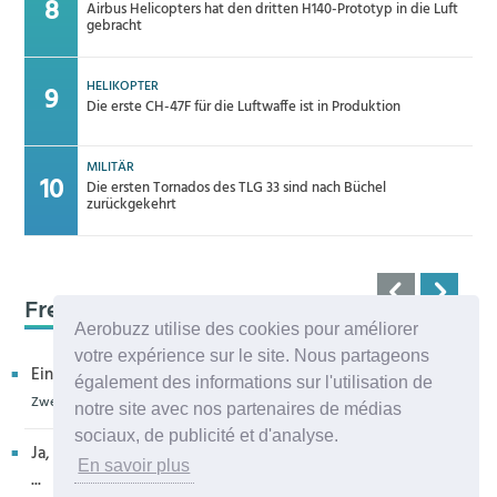
Airbus Helicopters hat den dritten H140-Prototyp in die Luft
gebracht
HELIKOPTER
Die erste CH-47F für die Luftwaffe ist in Produktion
MILITÄR
Die ersten Tornados des TLG 33 sind nach Büchel
zurückgekehrt
Frequenz 123,45
Aerobuzz utilise des cookies pour améliorer
votre expérience sur le site. Nous partageons
Ein kritischer Leser bedankt sich für die Aufnahme in eur...
également des informations sur l'utilisation de
Zweiter H160M-Prototyp fliegt
notre site avec nos partenaires de médias
sociaux, de publicité et d'analyse.
Ja, sehr bedauerlich diese Entwicklung, die allenthalben um
En savoir plus
...