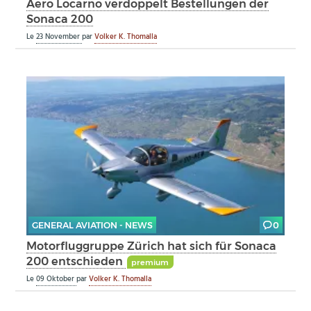
Aero Locarno verdoppelt Bestellungen der
Sonaca 200
Le
23 November
par
Volker K. Thomalla
GENERAL AVIATION - NEWS
0
Motorfluggruppe Zürich hat sich für Sonaca
200 entschieden
premium
Le
09 Oktober
par
Volker K. Thomalla