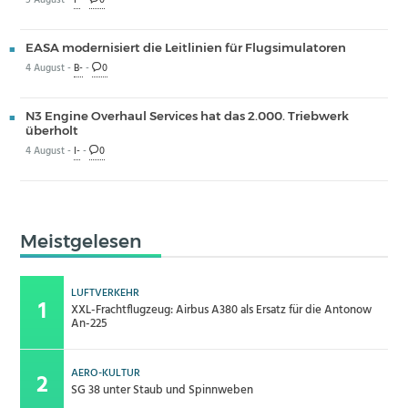
5 August -
I-
-
0
EASA modernisiert die Leitlinien für Flugsimulatoren
4 August -
B-
-
0
N3 Engine Overhaul Services hat das 2.000. Triebwerk
überholt
4 August -
I-
-
0
Meistgelesen
LUFTVERKEHR
XXL-Frachtflugzeug: Airbus A380 als Ersatz für die Antonow
An-225
AERO-KULTUR
SG 38 unter Staub und Spinnweben