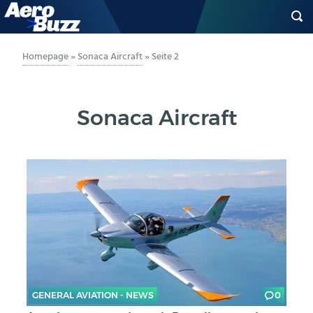
GENERAL AVIATION
Homepage
»
Sonaca Aircraft
»
Seite 2
BIZAV
Sonaca Aircraft
LUFTVERKEHR
MILITÄR
INDUSTRIE
HELIKOPTER
BERUFE
GENERAL AVIATION - NEWS
0
AERO-KULTUR