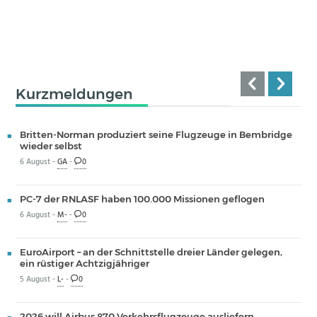
Kurzmeldungen
Britten-Norman produziert seine Flugzeuge in Bembridge
wieder selbst
6 August -
GA
-
0
PC-7 der RNLASF haben 100.000 Missionen geflogen
6 August -
M-
-
0
EuroAirport – an der Schnittstelle dreier Länder gelegen,
ein rüstiger Achtzigjähriger
5 August -
L-
-
0
2026 will Airbus 870 Verkehrsflugzeuge ausliefern