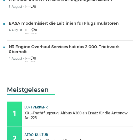
5 August -
I-
-
0
EASA modernisiert die Leitlinien für Flugsimulatoren
4 August -
B-
-
0
N3 Engine Overhaul Services hat das 2.000. Triebwerk
überholt
4 August -
I-
-
0
Meistgelesen
LUFTVERKEHR
XXL-Frachtflugzeug: Airbus A380 als Ersatz für die Antonow
An-225
AERO-KULTUR