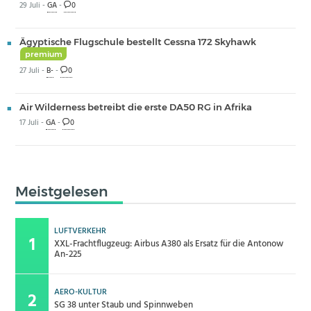
29 Juli -
GA
-
0
Ägyptische Flugschule bestellt Cessna 172 Skyhawk
premium
27 Juli -
B-
-
0
Air Wilderness betreibt die erste DA50 RG in Afrika
17 Juli -
GA
-
0
Meistgelesen
LUFTVERKEHR
XXL-Frachtflugzeug: Airbus A380 als Ersatz für die Antonow
An-225
AERO-KULTUR
SG 38 unter Staub und Spinnweben