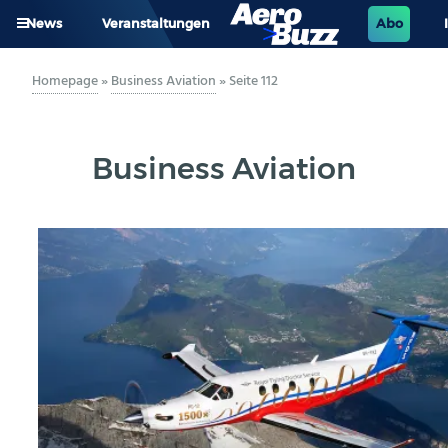
News
Veranstaltungen
Abo
GENERAL AVIATION
Homepage
»
Business Aviation
»
Seite 112
BIZAV
Business Aviation
LUFTVERKEHR
MILITÄR
INDUSTRIE
HELIKOPTER
BERUFE
AERO-KULTUR