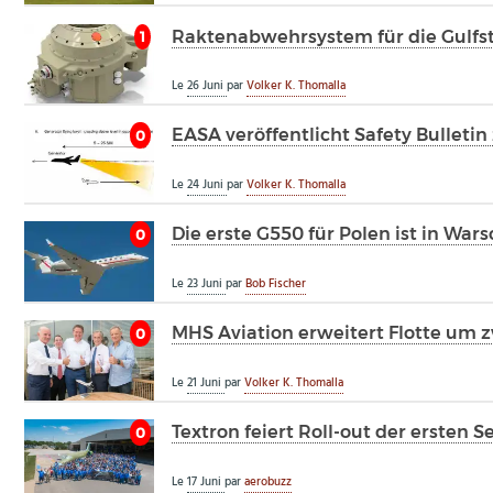
Raktenabwehrsystem für die Gulf
1
Le
26 Juni
par
Volker K. Thomalla
EASA veröffentlicht Safety Bulleti
0
Le
24 Juni
par
Volker K. Thomalla
Die erste G550 für Polen ist in War
0
Le
23 Juni
par
Bob Fischer
MHS Aviation erweitert Flotte um 
0
Le
21 Juni
par
Volker K. Thomalla
Textron feiert Roll-out der ersten 
0
Le
17 Juni
par
aerobuzz