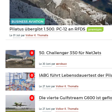
BUSINESS AVIATION
Pilatus übergibt 1.500. PC-12 an RFDS
premium
Le
01 Juli
par
Volker K. Thomalla
50. Challenger 350 für NetJets
0
Le
30 Juni
par
aerobuzz
IABG führt Lebensdauertest der Pil
0
Le
27 Juni
par
Volker K. Thomalla
Die vierte Gulfstream G600 ist gefl
0
Le
27 Juni
par
Volker K. Thomalla