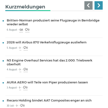
Kurzmeldungen
Britten-Norman produziert seine Flugzeuge in Bembridge
wieder selbst
6 August -
GA
-
0
2026 will Airbus 870 Verkehrsflugzeuge ausliefern
5 August -
I-
-
0
N3 Engine Overhaul Services hat das 2.000. Triebwerk
überholt
4 August -
I-
-
0
AURA AERO will Teile von Piper produzieren lassen
3 August -
I-
-
0
Recaro Holding bindet AAT Composites enger an sich
30 Juli -
I-
-
0