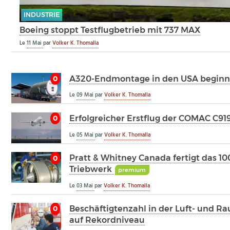
INDUSTRIE
Boeing stoppt Testflugbetrieb mit 737 MAX
Le
11 Mai
par
Volker K. Thomalla
A320-Endmontage in den USA beginn
0
Le
09 Mai
par
Volker K. Thomalla
Erfolgreicher Erstflug der COMAC C91
0
Le
05 Mai
par
Volker K. Thomalla
Pratt & Whitney Canada fertigt das 10
0
Triebwerk
premium
Le
03 Mai
par
Volker K. Thomalla
Beschäftigtenzahl in der Luft- und R
0
auf Rekordniveau