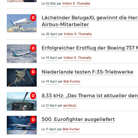
Le
02 Mai
par
Volker K. Thomalla
Lächelnder BelugaXL gewinnt die Her
0
Airbus-Mitarbeiter
Le
26 April
par
Volker K. Thomalla
Erfolgreicher Erstflug der Boeing 737
0
Le
14 April
par
Volker K. Thomalla
Niederlande testen F-35-Triebwerke
0
Le
14 April
par
Bob Fischer
8,33 kHz: „Das Thema ist aktueller den
0
Le
12 April
par
aerobuzz
500. Eurofighter ausgeliefert
0
Le
11 April
par
Bob Fischer