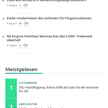
5 August -
I-
-
0
EASA modernisiert die Leitlinien für Flugsimulatoren
4 August -
B-
-
0
N3 Engine Overhaul Services hat das 2.000. Triebwerk
überholt
4 August -
I-
-
0
Meistgelesen
LUFTVERKEHR
XXL-Frachtflugzeug: Airbus A380 als Ersatz für die Antonow
An-225
AERO-KULTUR