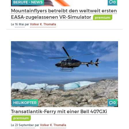
BERUFE - NEWS
0
Mountainflyers betreibt den weltweit ersten
EASA-zugelassenen VR-Simulator
premium
Le
16 Mai
par
Volker K. Thomalla
HELIKOPTER
0
Transatlantik-Ferry mit einer Bell 407GXi
premium
Le
23 September
par
Volker K. Thomalla