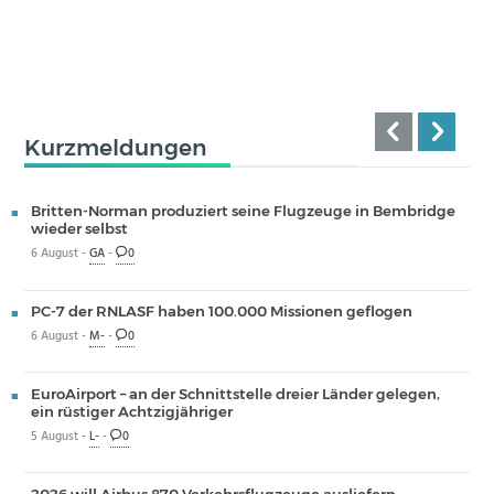
Kurzmeldungen
Britten-Norman produziert seine Flugzeuge in Bembridge
wieder selbst
6 August -
GA
-
0
PC-7 der RNLASF haben 100.000 Missionen geflogen
6 August -
M-
-
0
EuroAirport – an der Schnittstelle dreier Länder gelegen,
ein rüstiger Achtzigjähriger
5 August -
L-
-
0
2026 will Airbus 870 Verkehrsflugzeuge ausliefern