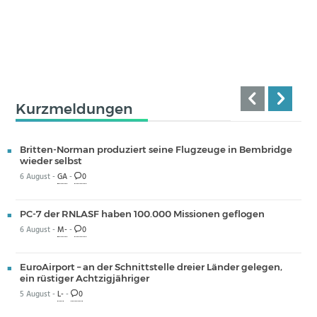
Kurzmeldungen
Britten-Norman produziert seine Flugzeuge in Bembridge
wieder selbst
6 August -
GA
-
0
PC-7 der RNLASF haben 100.000 Missionen geflogen
6 August -
M-
-
0
EuroAirport – an der Schnittstelle dreier Länder gelegen,
ein rüstiger Achtzigjähriger
5 August -
L-
-
0