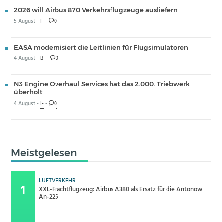
2026 will Airbus 870 Verkehrsflugzeuge ausliefern
5 August -
I-
-
0
EASA modernisiert die Leitlinien für Flugsimulatoren
4 August -
B-
-
0
N3 Engine Overhaul Services hat das 2.000. Triebwerk
überholt
4 August -
I-
-
0
Meistgelesen
LUFTVERKEHR
XXL-Frachtflugzeug: Airbus A380 als Ersatz für die Antonow
An-225