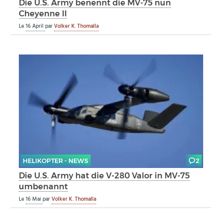
Die U.S. Army benennt die MV-75 nun
Cheyenne II
Le
16 April
par
Volker K. Thomalla
HELIKOPTER - NEWS
2
Die U.S. Army hat die V-280 Valor in MV-75
umbenannt
Le
16 Mai
par
Volker K. Thomalla