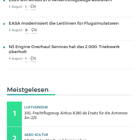
5 August -
I-
-
0
EASA modernisiert die Leitlinien für Flugsimulatoren
4 August -
B-
-
0
N3 Engine Overhaul Services hat das 2.000. Triebwerk
überholt
4 August -
I-
-
0
Meistgelesen
LUFTVERKEHR
XXL-Frachtflugzeug: Airbus A380 als Ersatz für die Antonow
An-225
AERO-KULTUR