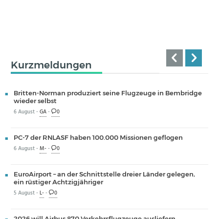
Kurzmeldungen
Britten-Norman produziert seine Flugzeuge in Bembridge
wieder selbst
6 August -
GA
-
0
PC-7 der RNLASF haben 100.000 Missionen geflogen
6 August -
M-
-
0
EuroAirport – an der Schnittstelle dreier Länder gelegen,
ein rüstiger Achtzigjähriger
5 August -
L-
-
0
2026 will Airbus 870 Verkehrsflugzeuge ausliefern