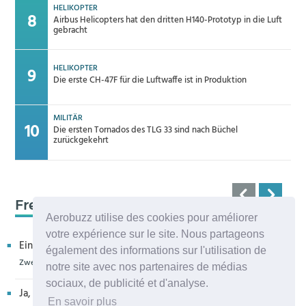
HELIKOPTER
Airbus Helicopters hat den dritten H140-Prototyp in die Luft
gebracht
HELIKOPTER
Die erste CH-47F für die Luftwaffe ist in Produktion
MILITÄR
Die ersten Tornados des TLG 33 sind nach Büchel
zurückgekehrt
Frequenz 123,45
Aerobuzz utilise des cookies pour améliorer
votre expérience sur le site. Nous partageons
Ein kritischer Leser bedankt sich für die Aufnahme in eur...
également des informations sur l'utilisation de
Zweiter H160M-Prototyp fliegt
notre site avec nos partenaires de médias
sociaux, de publicité et d'analyse.
Ja, sehr bedauerlich diese Entwicklung, die allenthalben um
En savoir plus