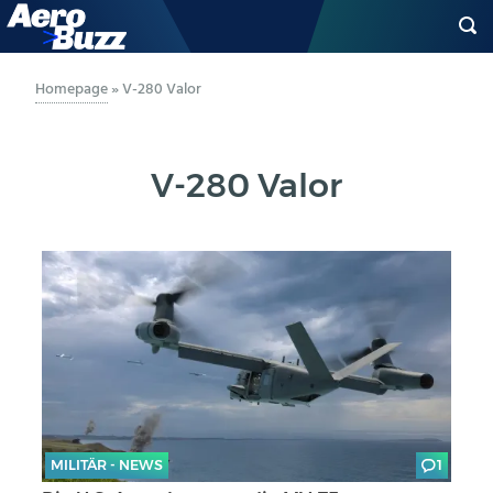
GENERAL AVIATION
Homepage
»
V-280 Valor
BIZAV
V-280 Valor
LUFTVERKEHR
MILITÄR
INDUSTRIE
HELIKOPTER
BERUFE
MILITÄR - NEWS
1
AERO-KULTUR