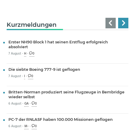
Kurzmeldungen
Erster NH90 Block 1 hat seinen Erstflug erfolgreich
absolviert
7 August -
H
-
0
Die siebte Boeing 777-9 ist geflogen
7 August -
I
-
0
Britten-Norman produziert seine Flugzeuge in Bembridge
wieder selbst
6 August -
GA
-
0
PC-7 der RNLASF haben 100.000 Missionen geflogen
6 August -
M-
-
0