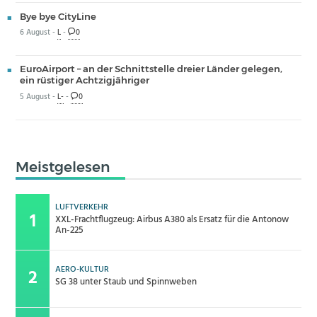
Bye bye CityLine
6 August -
L
-
0
EuroAirport – an der Schnittstelle dreier Länder gelegen,
ein rüstiger Achtzigjähriger
5 August -
L-
-
0
Meistgelesen
LUFTVERKEHR
XXL-Frachtflugzeug: Airbus A380 als Ersatz für die Antonow
An-225
AERO-KULTUR
SG 38 unter Staub und Spinnweben