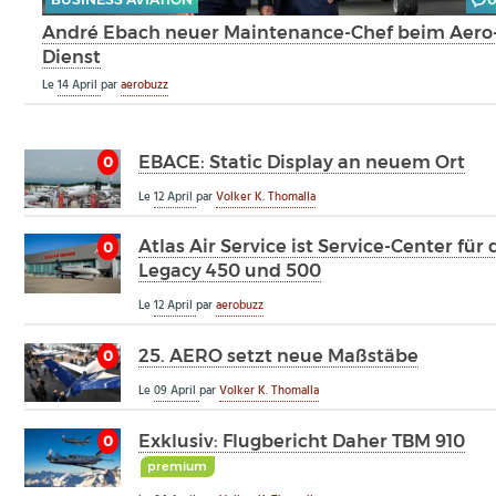
André Ebach neuer Maintenance-Chef beim Aero
Dienst
Le
14 April
par
aerobuzz
EBACE: Static Display an neuem Ort
0
Le
12 April
par
Volker K. Thomalla
Atlas Air Service ist Service-Center für 
0
Legacy 450 und 500
Le
12 April
par
aerobuzz
25. AERO setzt neue Maßstäbe
0
Le
09 April
par
Volker K. Thomalla
Exklusiv: Flugbericht Daher TBM 910
0
premium