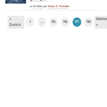
Le
06 März
par
Volker K. Thomalla
«
Weite
1
…
115
116
117
118
Zurück
»