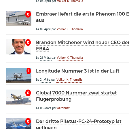
Le
04 April
par
Volker K. Thomalla
Embraer liefert die erste Phenom 100 
0
aus
Le
03 April
par
Volker K. Thomalla
Brandon Mitchener wird neuer CEO de
0
EBAA
Le
22 März
par
Volker K. Thomalla
Longitude Nummer 3 ist in der Luft
1
Le
21 März
par
Volker K. Thomalla
Global 7000 Nummer zwei startet
0
Flugerprobung
Le
06 März
par
aerobuzz
Der dritte Pilatus-PC-24-Prototyp ist
0
geflogen